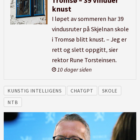
Tromsø – 39 vinduer
knust
I løpet av sommeren har 39
vindusruter på Skjelnan skole
i Tromsø blitt knust. – Jeg er
rett og slett oppgitt, sier
rektor Rune Torsteinsen.
10 dager siden
KUNSTIG INTELLIGENS
CHATGPT
SKOLE
NTB