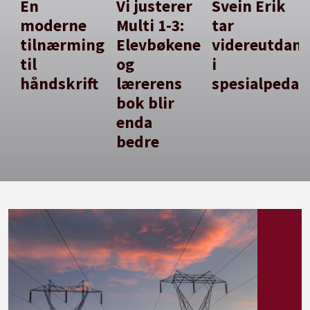
En
Vi justerer
Svein Erik
moderne
Multi 1-3:
tar
tilnærming
Elevbøkene
videreutdan
til
og
i
håndskrift
lærerens
spesialpedag
bok blir
enda
bedre