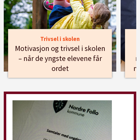
Trivsel i skolen
Motivasjon og trivsel i skolen
– når de yngste elevene får
n
ordet
m