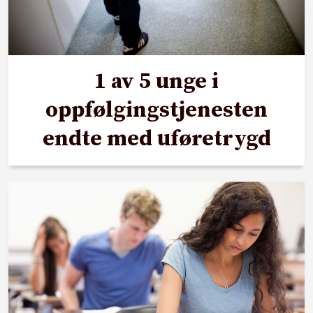
1 av 5 unge i
oppfølgingstjenesten
endte med uføretrygd