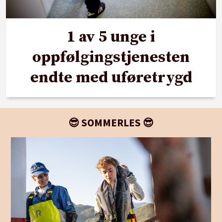
1 av 5 unge i
oppfølgingstjenesten
endte med uføretrygd
😎 SOMMERLES 😎