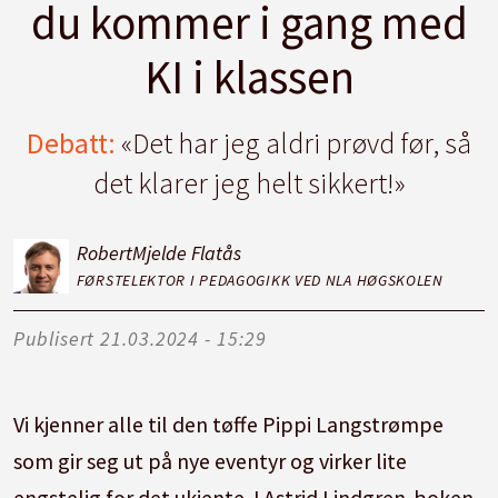
du kommer i gang med
KI i klassen
Debatt:
«Det har jeg aldri prøvd før, så
det klarer jeg helt sikkert!»
Robert
Mjelde Flatås
FØRSTELEKTOR I PEDAGOGIKK VED NLA HØGSKOLEN
Publisert
21.03.2024 - 15:29
Vi kjenner alle til den tøffe Pippi Langstrømpe
som gir seg ut på nye eventyr og virker lite
engstelig for det ukjente. I Astrid Lindgren-boken