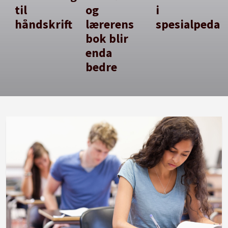
til
og
i
håndskrift
lærerens
spesialpedag
bok blir
enda
bedre