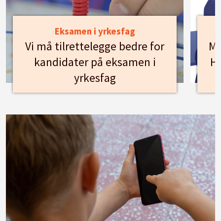
Eksamen i yrkesfag
Vi må tilrettelegge bedre for
Mø
kandidater på eksamen i
Hu
yrkesfag