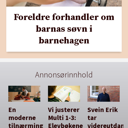
Foreldre forhandler om
barnas søvn i
barnehagen
Annonsørinnhold
En
Vi justerer
Svein Erik
moderne
Multi 1-3:
tar
tilnærming
Elevbøkene
videreutdan