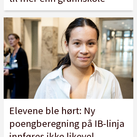
Elevene ble hørt: Ny
poengberegning på IB-linja
innføres ikke likevel