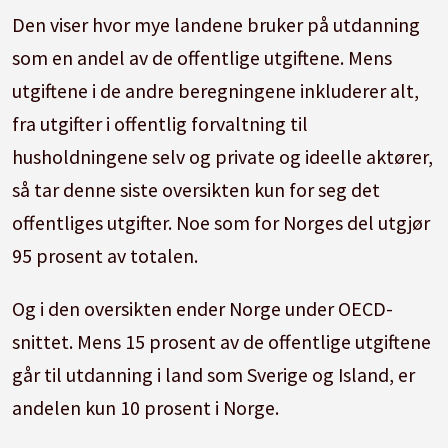
Den viser hvor mye landene bruker på utdanning
Norges internasjonale statistikkrapportering.
som en andel av de offentlige utgiftene. Mens
Praksis i andre statistikker:
Det finnes andre
utgiftene i de andre beregningene inkluderer alt,
land som utarbeider korrigerte BNP, men det
fra utgifter i offentlig forvaltning til
er ikke funnet at korrigerte mål er benyttet i
husholdningene selv og private og ideelle aktører,
rapportering av offisiell statistikk. En
så tar denne siste oversikten kun for seg det
interessant observasjon i så måte er fra en
offentliges utgifter. Noe som for Norges del utgjør
annen OECD-statistikk, Health at a Glance. Her
95 prosent av totalen.
erkjenner man at til tross for at BNI ville vært
Og i den oversikten ender Norge under OECD-
mer relevant som omfangsreferanse for land
snittet. Mens 15 prosent av de offentlige utgiftene
som Irland og Luxembourg har man valgt å
går til utdanning i land som Sverige og Island, er
benytte BNP begrunnet utfra behovet for
andelen kun 10 prosent i Norge.
sammenlignbarhet og konsistens. I denne
statistikken benyttes samlet BNP for Norge.