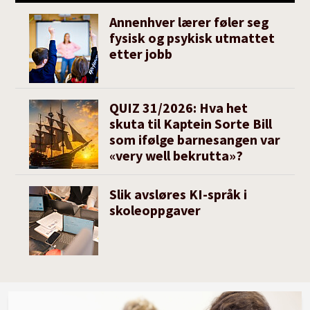
inntrykk at informasjon om at denne
Annenhver lærer føler seg
rangeringen i stor grad er et resultat av at man
fysisk og psykisk utmattet
etter jobb
bruker et korrigert BNP – og med de
konsekvenser det får for rangering, kan synes
underkommunisert.
QUIZ 31/2026: Hva het
skuta til Kaptein Sorte Bill
som ifølge barnesangen var
«very well bekrutta»?
Slik avsløres KI-språk i
skoleoppgaver