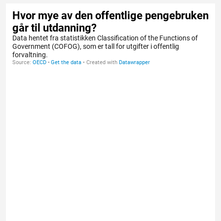
Inntektsgrunnlaget:
De petroleumsrelaterte
inntektene er en del av det inntektsgrunnlaget
som muliggjør utgiftsnivået på eksempelvis
utdanning, og dette kan være et argument for
å bruke totalt BNP. BNP fluktuerer
sannsynligvis i noe større grad i Norge enn land
vi ofte sammenlignes med (Norden/EØS/OECD-
land), og forskjellene mellom BNP og BNI er
nok større for Norge enn hos de fleste andre
land.
Ved bruk av totalt BNP ville tidsseriene blitt
langt mer volatile. Det kan ses som uheldig at