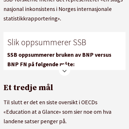
nasjonal inkonsistens i Norges internasjonale
statistikkrapportering».
Slik oppsummerer SSB
SSB oppsummerer bruken av BNP versus
BNP FN på følgende måte:
Internasjonal konsistens:
Alle andre land
Et tredje mål
bruker totalt BNP. At OECD har akseptert
bruken av en korrigert omfangsreferanse for
Til slutt er det en siste oversikt i OECDs
Norge er uvanlig. Denne bruken av BNP FN i
«Education at a Glance» som sier noe om hva
Education at a Glance kan hevdes også å
landene satser penger på.
representere en slags nasjonal inkonsistens i