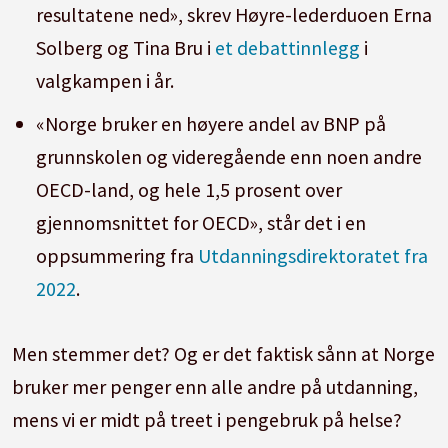
resultatene ned», skrev Høyre-lederduoen Erna
Solberg og Tina Bru i
et debattinnlegg
i
valgkampen i år.
«Norge bruker en høyere andel av BNP på
grunnskolen og videregående enn noen andre
OECD-land, og hele 1,5 prosent over
gjennomsnittet for OECD», står det i en
oppsummering fra
Utdanningsdirektoratet fra
2022
.
Men stemmer det? Og er det faktisk sånn at Norge
bruker mer penger enn alle andre på utdanning,
mens vi er midt på treet i pengebruk på helse?