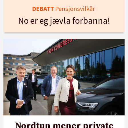
DEBATT
Pensjonsvilkår
No er eg jævla forbanna!
Nordtun mener private