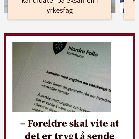
kandidater på eksamen i
Hu
yrkesfag
– Foreldre skal vite at
det er trygt å sende