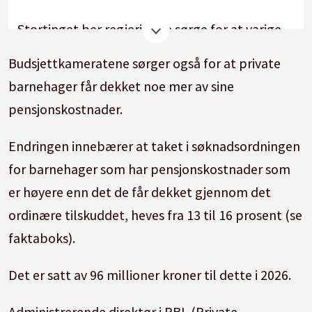
Stortinget ber regjeringen sørge for at varige
økte utgifter private barnehager har knyttet til
Budsjettkameratene sørger også for at private
AFP i 2026 er del av grunnlaget man kan få økt
barnehager får dekket noe mer av sine
tilskudd til gjennom søknadsordningen
pensjonskostnader.
allerede i 2026, begrenset til nytt tak på
søknadsordningen på 16 prosent.
Endringen innebærer at taket i søknadsordningen
for barnehager som har pensjonskostnader som
Private barnehager som i 2026 har innført
er høyere enn det de får dekket gjennom det
avtalefestet pensjon (AFP) med varige økte
ordinære tilskuddet, heves fra 13 til 16 prosent (se
utgifter, omfattes av søknadsordningen etter §
faktaboks).
4a. i forskrift om tildeling av tilskudd til private
barnehager. Dekningen er oppad begrenset til
Det er satt av 96 millioner kroner til dette i 2026.
16 prosent og forutsetter en gjennomsnittlig
Administrerende direktør i PBL (Private