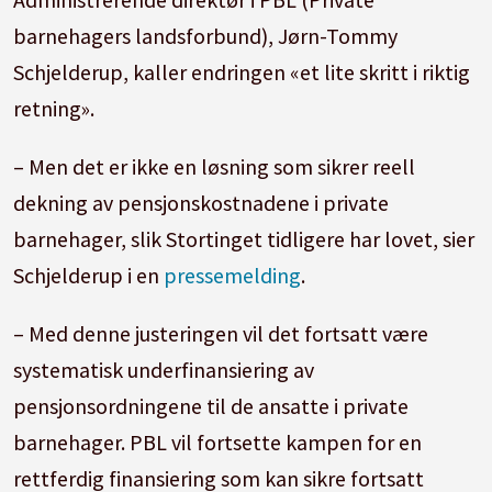
underdekning som overstiger 5 prosent.
barnehagers landsforbund), Jørn-Tommy
Kommunene kompenseres for merutgiftene
Schjelderup, kaller endringen «et lite skritt i riktig
knyttet til søknadsordningen.
retning».
Regjeringen vil seinest i revidert
– Men det er ikke en løsning som sikrer reell
nasjonalbudsjett for 2027 komme tilbake med
dekning av pensjonskostnadene i private
en vurdering av søknadsordningens
barnehager, slik Stortinget tidligere har lovet, sier
treffsikkerhet og om den fanger intensjonen
Schjelderup i en
pressemelding
.
om å dekke private barnehagers
pensjonskostnader.
– Med denne justeringen vil det fortsatt være
systematisk underfinansiering av
pensjonsordningene til de ansatte i private
barnehager. PBL vil fortsette kampen for en
rettferdig finansiering som kan sikre fortsatt