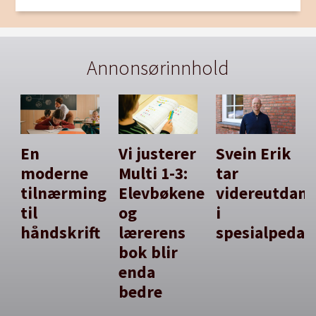
Annonsørinnhold
En
Vi justerer
Svein Erik
moderne
Multi 1-3:
tar
tilnærming
Elevbøkene
videreutdan
til
og
i
håndskrift
lærerens
spesialpedag
bok blir
enda
bedre