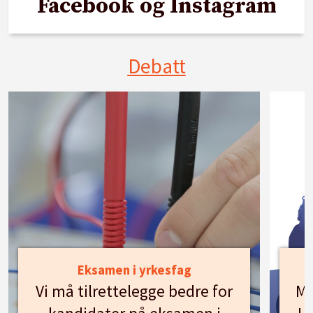
Facebook og Instagram
Debatt
Eksamen i yrkesfag
Vi må tilrettelegge bedre for
Mø