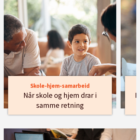
Skole-hjem-samarbeid
Når skole og hjem drar i
H
samme retning