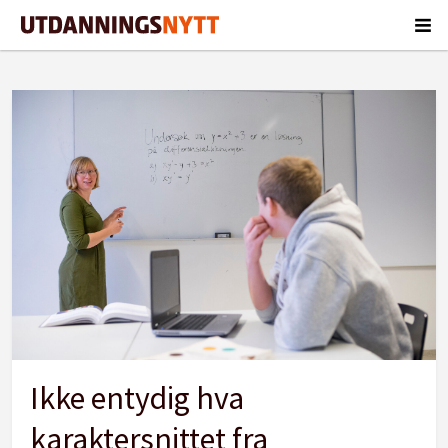
Tag:
karakterbasert
inntak
Ikke entydig hva
karaktersnittet fra