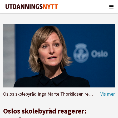
Oslos skolebyråd Inga Marte Thorkildsen reagerer sterkt på regjeringen tar omkamp om inntaksordningene i videregående.
Oslos skolebyråd reagerer: