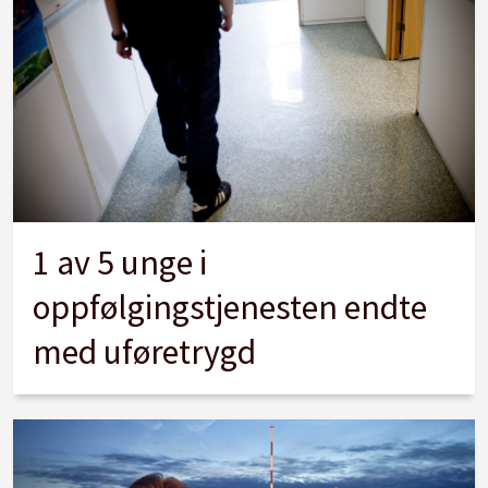
1 av 5 unge i
oppfølgingstjenesten endte
med uføretrygd