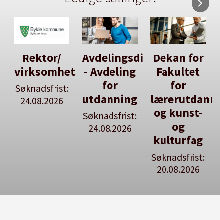
Avdelingsdirektør
Dekan for
Her kan
tsleiar
- Avdeling
Fakultet
du utlyse
for
for
en ledig
:
utdanning
lærerutdanning
stilling
og kunst-
Søknadsfrist:
Se våre
og
24.08.2026
stillingspakker
kulturfag
Søknadsfrist:
20.08.2026