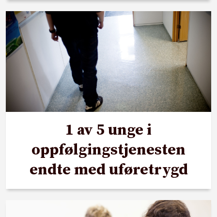
1 av 5 unge i
oppfølgingstjenesten
endte med uføretrygd