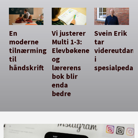
En
Vi justerer
Svein Erik
moderne
Multi 1-3:
tar
tilnærming
Elevbøkene
videreutdan
til
og
i
håndskrift
lærerens
spesialpedag
bok blir
enda
bedre