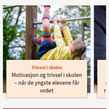
Trivsel i skolen
Motivasjon og trivsel i skolen
– når de yngste elevene får
n
ordet
m