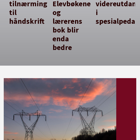
tilnærming
Elevbøkene
videreutdan
til
og
i
håndskrift
lærerens
spesialpedag
bok blir
enda
bedre