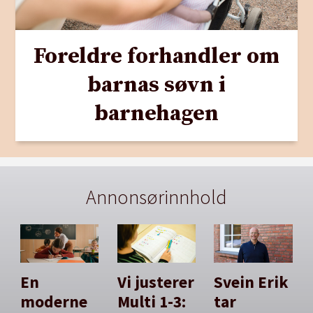
Foreldre forhandler om
barnas søvn i
barnehagen
Annonsørinnhold
En
Vi justerer
Svein Erik
moderne
Multi 1-3:
tar