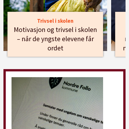
Trivsel i skolen
Motivasjon og trivsel i skolen
– når de yngste elevene får
n
ordet
m