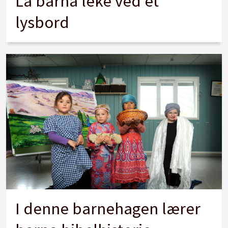
La barna leke ved et
lysbord
I denne barnehagen lærer