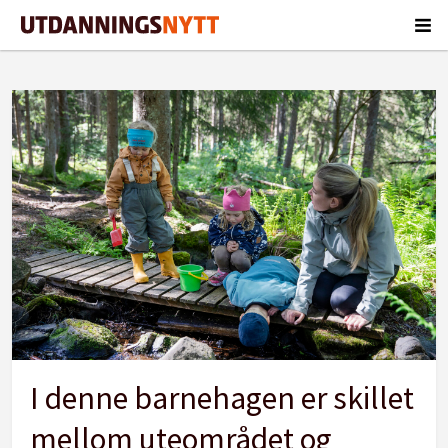
Tag:
lek
og
læring
I denne barnehagen er skillet
mellom uteområdet og