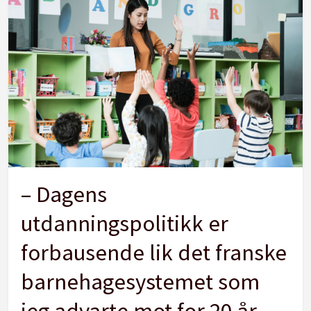
– Dagens
utdanningspolitikk er
forbausende lik det franske
barnehagesystemet som
jeg advarte mot for 20 år