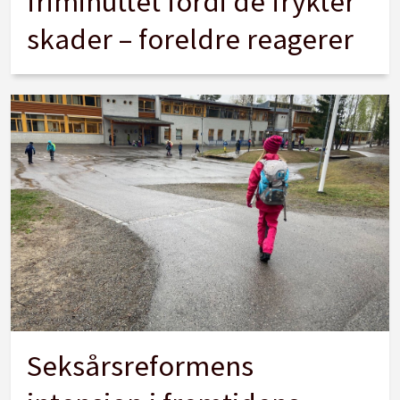
friminuttet fordi de frykter
skader – foreldre reagerer
Seksårsreformens