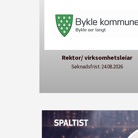
etsleiar
Avdelingsdirektør - Avdeling f
utdanning
8.2026
Søknadsfrist: 24.08.2026