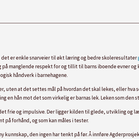
ro det er enkle snarveier til økt læring og bedre skoleresultater
 på manglende respekt for og tillit til barns iboende evner og 
gogisk håndverk i barnehagene.
r, uten at det settes mål på hvordan det skal lekes, eller hva so
ing en hån mot det som virkelig er barnas lek. Leken som den st
det frie og impulsive. Der ligger kilden til glede, utvikling og l
t på forhånd, og som kan måles i tester.
 ny kunnskap, den ingen har tenkt på før. Å innføre Agderprosjek