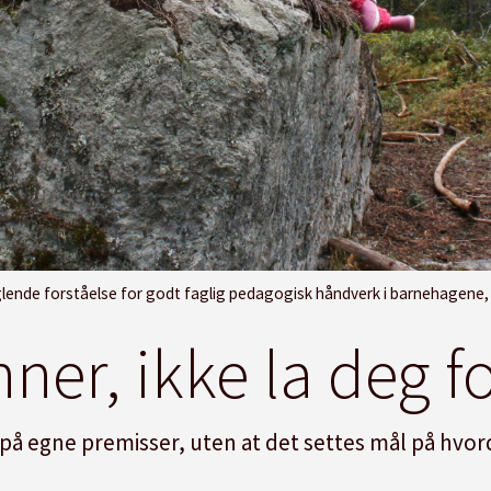
ståelse for godt faglig pedagogisk håndverk i barnehagene, ifølge barnehagelærer 
ner, ikke la deg fo
 på egne premisser, uten at det settes mål på hvord