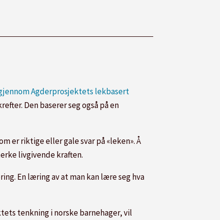
gjennom Agderprosjektets lekbasert
krefter. Den baserer seg også på en
m er riktige eller gale svar på «leken». Å
erke livgivende kraften.
æring. En læring av at man kan lære seg hva
tets tenkning i norske barnehager, vil