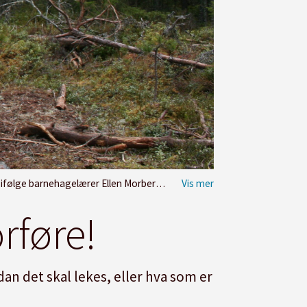
Ellen Morberg. Arkivfoto: Kjersti Mosbakk
rføre!
an det skal lekes, eller hva som er