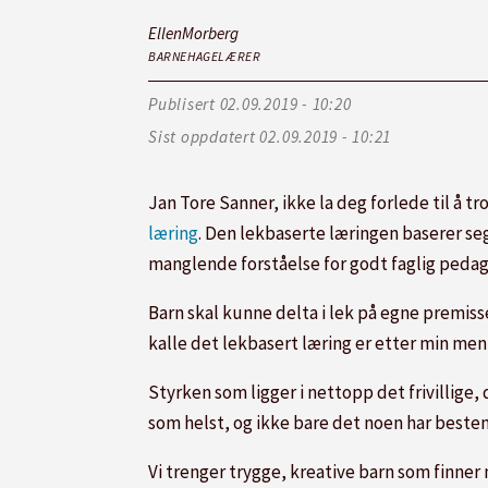
Ellen
Morberg
BARNEHAGELÆRER
Publisert
02.09.2019 - 10:20
Sist oppdatert
02.09.2019 - 10:21
Jan Tore Sanner, ikke la deg forlede til å t
læring
. Den lekbaserte læringen baserer seg
manglende forståelse for godt faglig peda
Barn skal kunne delta i lek på egne premisse
kalle det lekbasert læring er etter min men
Styrken som ligger i nettopp det frivillige, 
som helst, og ikke bare det noen har bestem
Vi trenger trygge, kreative barn som finner