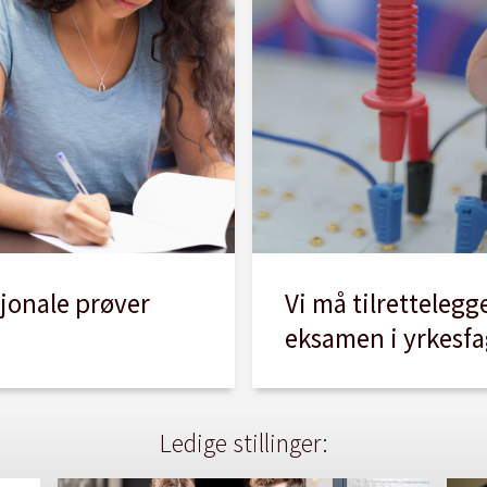
Vi må tilrettelegg
sjonale prøver
eksamen i yrkesf
Ledige stillinger: