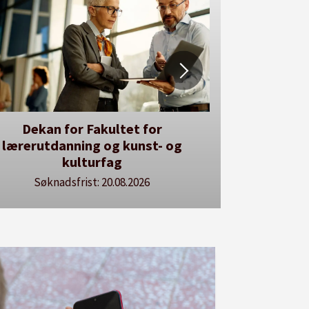
r kan du utlyse en ledig stilling
Se våre stillingspakker