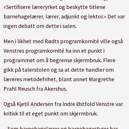
«Sertifisere læreryrket og beskytte titlene
barnehagelærer, lærer, adjunkt og lektor.» Det var
ingen debatt om dette i salen.
Men i likhet med Rødts programkomité ville også
Venstres programkomité ha inn et punkt i
programmet om å begrense skjermbruk. Flere
gikk på talerstolen og sa at dette handler om
læreres metodefrihet, blant annet Margrethe
Prahl Reusch fra Akershus.
Også Kjetil Andersen fra Indre Østfold Venstre var
kritisk til et eget punkt om skjermbruk.
– Som barnehagelærer og barnehagestyrer har