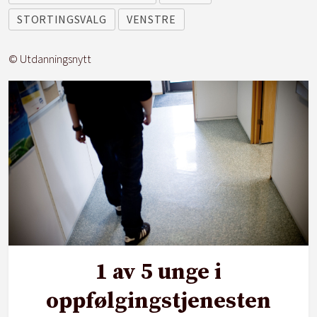
STORTINGSVALG
VENSTRE
© Utdanningsnytt
1 av 5 unge i
oppfølgingstjenesten