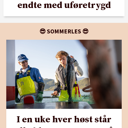
endte med uføretrygd
😎 SOMMERLES 😎
I en uke hver høst står