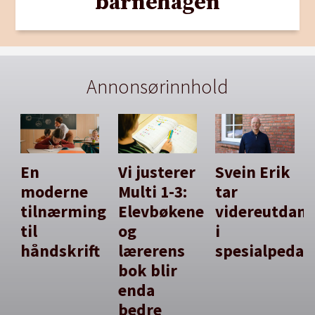
barnehagen
Annonsørinnhold
En
Vi justerer
Svein Erik
moderne
Multi 1-3:
tar
tilnærming
Elevbøkene
videreutdan
til
og
i
håndskrift
lærerens
spesialpedag
bok blir
enda
bedre