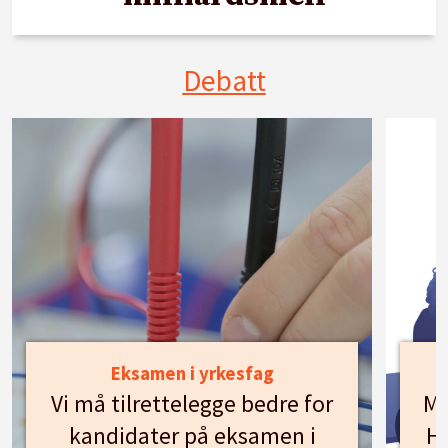
Debatt
Eksamen i yrkesfag
Vi må tilrettelegge bedre for
Mø
kandidater på eksamen i
Hu