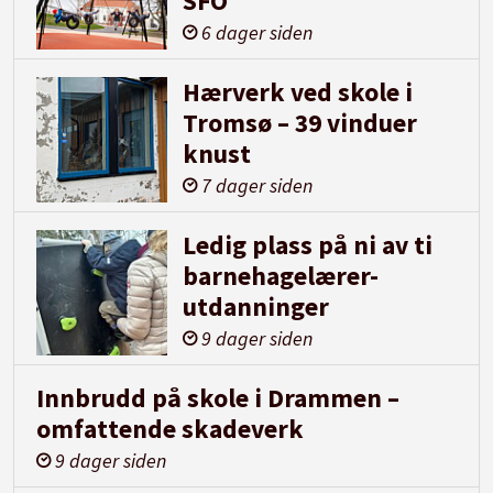
SFO
6 dager siden
Hærverk ved skole i
Tromsø – 39 vinduer
knust
7 dager siden
Ledig plass på ni av ti
barnehagelærer-
utdanninger
9 dager siden
Innbrudd på skole i Drammen –
omfattende skadeverk
9 dager siden