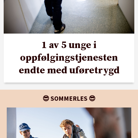
1 av 5 unge i
oppfølgingstjenesten
endte med uføretrygd
😎 SOMMERLES 😎