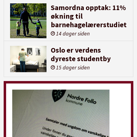
Samordna opptak: 11%
økning til
barnehagelærerstudiet
14 dager siden
Oslo er verdens
dyreste studentby
15 dager siden