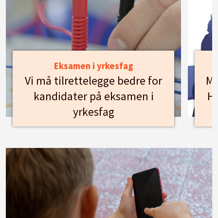
Eksamen i yrkesfag
Vi må tilrettelegge bedre for
Mø
kandidater på eksamen i
Hu
yrkesfag