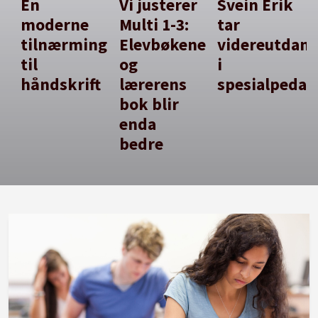
En
Vi justerer
Svein Erik
moderne
Multi 1-3:
tar
tilnærming
Elevbøkene
videreutdan
til
og
i
håndskrift
lærerens
spesialpedag
bok blir
enda
bedre