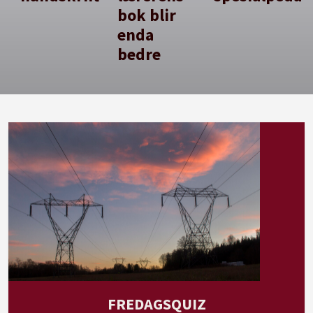
bok blir
enda
bedre
FREDAGSQUIZ