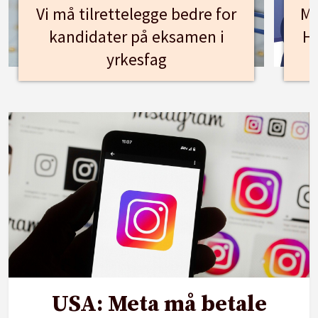
Vi må tilrettelegge bedre for
Mø
kandidater på eksamen i
Hu
yrkesfag
USA: Meta må betale