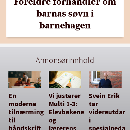
Foreldre forhandler om
barnas søvn i
barnehagen
Annonsørinnhold
En
Vi justerer
Svein Erik
moderne
Multi 1-3:
tar
tilnærming
Elevbøkene
videreutdan
til
og
i
håndskrift
lærerens
spesialpedag