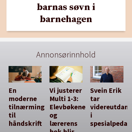
barnas søvn i
barnehagen
Annonsørinnhold
En
Vi justerer
Svein Erik
moderne
Multi 1-3:
tar
tilnærming
Elevbøkene
videreutdan
til
og
i
håndskrift
lærerens
spesialpedag
bok blir