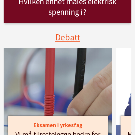
Hvilken enhet måles elektrisk
spenning i?
Debatt
Eksamen i yrkesfag
Vi må tilrettelegge bedre for
Mø