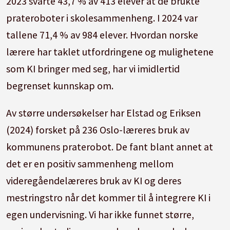
2023 svarte 43,7 % av 413 elever at de brukte
prateroboter i skolesammenheng. I 2024 var
tallene 71,4 % av 984 elever. Hvordan norske
lærere har taklet utfordringene og mulighetene
som KI bringer med seg, har vi imidlertid
begrenset kunnskap om.
Av større undersøkelser har Elstad og Eriksen
(2024) forsket på 236 Oslo-læreres bruk av
kommunens praterobot. De fant blant annet at
det er en positiv sammenheng mellom
videregåendelæreres bruk av KI og deres
mestringstro når det kommer til å integrere KI i
egen undervisning. Vi har ikke funnet større,