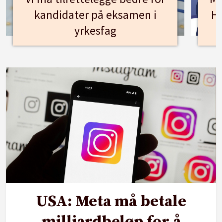
kandidater på eksamen i
Hu
yrkesfag
USA: Meta må betale
milliardbeløp for å