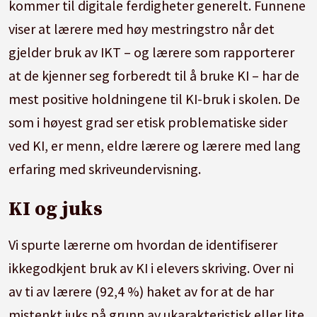
kommer til digitale ferdigheter generelt. Funnene
viser at lærere med høy mestringstro når det
gjelder bruk av IKT – og lærere som rapporterer
at de kjenner seg forberedt til å bruke KI – har de
mest positive holdningene til KI-bruk i skolen. De
som i høyest grad ser etisk problematiske sider
ved KI, er menn, eldre lærere og lærere med lang
erfaring med skriveundervisning.
KI og juks
Vi spurte lærerne om hvordan de identifiserer
ikkegodkjent bruk av KI i elevers skriving. Over ni
av ti av lærere (92,4 %) haket av for at de har
mistenkt juks på grunn av ukarakteristisk eller lite