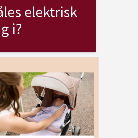
les elektrisk
g i?