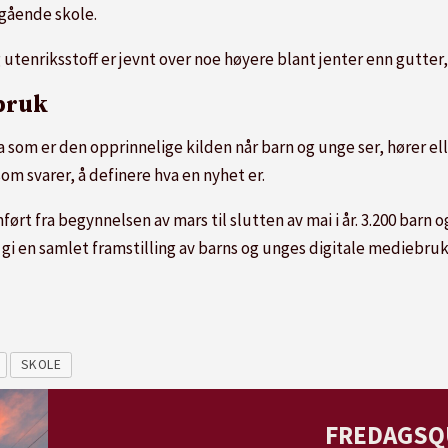
egående skole.
g utenriksstoff er jevnt over noe høyere blant jenter enn gutter
bruk
om er den opprinnelige kilden når barn og unge ser, hører eller
om svarer, å definere hva en nyhet er.
 fra begynnelsen av mars til slutten av mai i år. 3.200 barn og
gi en samlet framstilling av barns og unges digitale mediebruk
SKOLE
FREDAGSQ