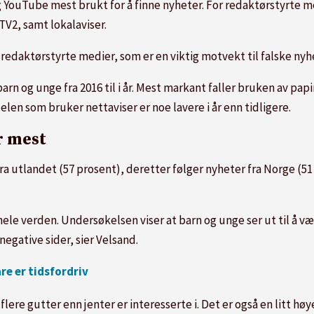
 YouTube mest brukt for å finne nyheter. For redaktørstyrte me
TV2, samt lokalaviser.
 redaktørstyrte medier, som er en viktig motvekt til falske nyhe
rn og unge fra 2016 til i år. Mest markant faller bruken av papi
elen som bruker nettaviser er noe lavere i år enn tidligere.
r mest
ra utlandet (57 prosent), deretter følger nyheter fra Norge (51 
r hele verden. Undersøkelsen viser at barn og unge ser ut til å 
negative sider, sier Velsand.
re er tidsfordriv
ere gutter enn jenter er interesserte i. Det er også en litt høy