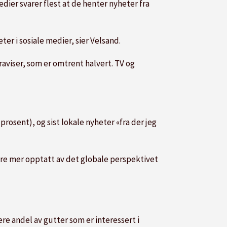
dier svarer flest at de henter nyheter fra
ter i sosiale medier, sier Velsand.
raviser, som er omtrent halvert. TV og
prosent), og sist lokale nyheter «fra der jeg
være mer opptatt av det globale perspektivet
ere andel av gutter som er interessert i