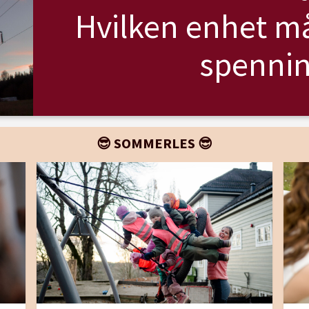
Hvilken enhet må
spennin
😎 SOMMERLES 😎