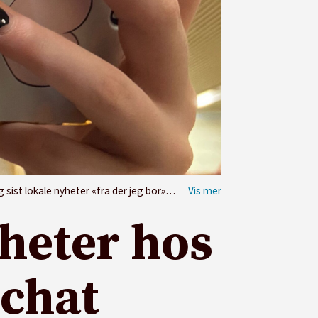
 lokale nyheter «fra der jeg bor» (49).
Ill.foto: Paal Svendsen
heter hos
pchat