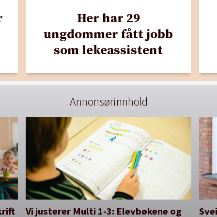
r
Her har 29
ungdommer fått jobb
som lekeassistent
Annonsørinnhold
rift
Vi justerer Multi 1-3: Elevbøkene og
Svei