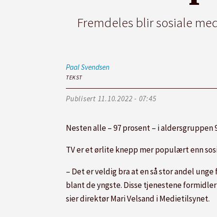
Fremdeles blir sosiale me
Paal
Svendsen
TEKST
Publisert
11.10.2022 - 07:45
Nesten alle – 97 prosent – i aldersgruppen 
TV er et ørlite knepp mer populært enn sosi
– Det er veldig bra at en så stor andel ung
blant de yngste. Disse tjenestene formidler
sier direktør Mari Velsand i Medietilsynet.