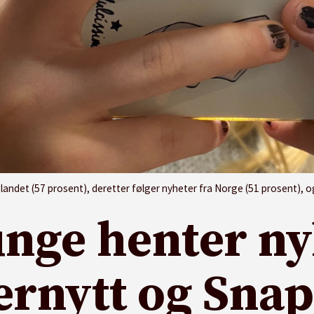
ndet (57 prosent), deretter følger nyheter fra Norge (51 prosent), og sist
unge henter ny
rnytt og Sna