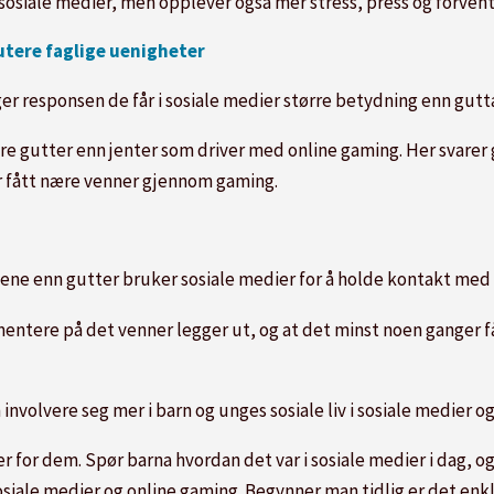
sosiale medier, men opplever også mer stress, press og forventn
kutere faglige uenigheter
ger responsen de får i sosiale medier større betydning enn gutt
ere gutter enn jenter som driver med online gaming. Her svare
ar fått nære venner gjennom gaming.
ntene enn gutter bruker sosiale medier for å holde kontakt me
mentere på det venner legger ut, og at det minst noen ganger 
involvere seg mer i barn og unges sosiale liv i sosiale medier o
naer for dem. Spør barna hvordan det var i sosiale medier i dag
 sosiale medier og online gaming. Begynner man tidlig er det en