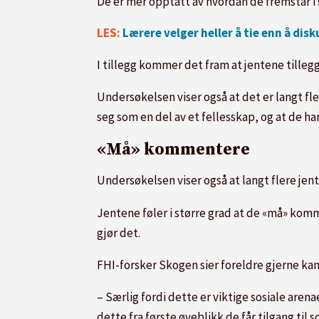
De er mer opptatt av hvordan de fremstår i 
LES:
Lærere velger heller å tie enn å dis
I tillegg kommer det fram at jentene tilleg
Undersøkelsen viser også at det er langt fl
seg som en del av et fellesskap, og at de h
«Må» kommentere
Undersøkelsen viser også at langt flere je
Jentene føler i større grad at de «må» kom
gjør det.
FHI-forsker Skogen sier foreldre gjerne kan 
– Særlig fordi dette er viktige sosiale are
dette fra første øyeblikk de får tilgang til