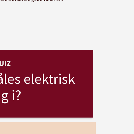
UIZ
les elektrisk
g i?