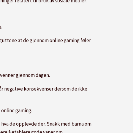
inger relatert til bruk av sosiale medier.
a.
r guttene at de gjennom online gaming føler
d venner gjennom dagen.
får negative konsekvenser dersom de ikke
g online gaming.
, og hva de opplevde der. Snakk med barna om
klere å etablere gode vaner om