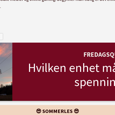
.
E
FREDAGSQ
Hvilken enhet må
spennin
😎 SOMMERLES 😎