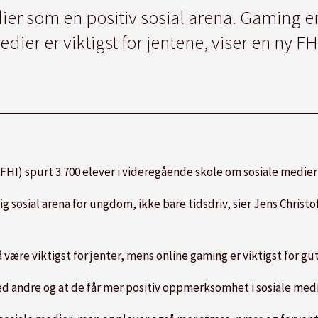
er som en positiv sosial arena. Gaming er 
dier er viktigst for jentene, viser en ny F
(FHI) spurt 3.700 elever i videregående skole om sosiale medier
tig sosial arena for ungdom, ikke bare tidsdriv, sier Jens Christ
 å være viktigst for jenter, mens online gaming er viktigst for gut
 andre og at de får mer positiv oppmerksomhet i sosiale med