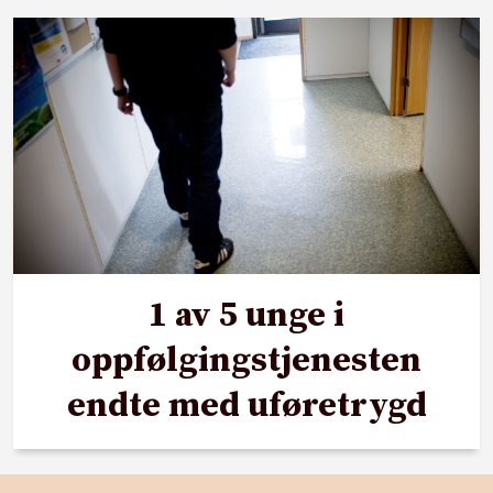
1 av 5 unge i
oppfølgingstjenesten
endte med uføretrygd