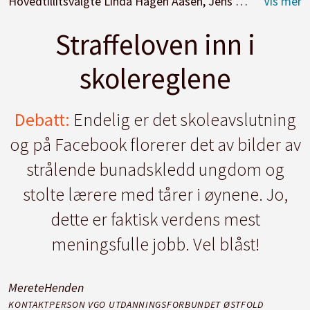
Hovedtillitsvalgte Linda Hagen Aasen, Jens Adolfsen og Merete Henden
Straffeloven inn i
skolereglene
Debatt:
Endelig er det skoleavslutning
og på Facebook florerer det av bilder av
strålende bunadskledd ungdom og
stolte lærere med tårer i øynene. Jo,
dette er faktisk verdens mest
meningsfulle jobb. Vel blåst!
Merete
Henden
KONTAKTPERSON VGO UTDANNINGSFORBUNDET ØSTFOLD