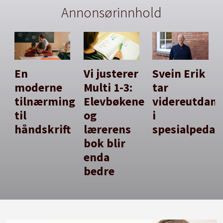
Annonsørinnhold
En
Vi justerer
Svein Erik
moderne
Multi 1-3:
tar
tilnærming
Elevbøkene
videreutdan
til
og
i
håndskrift
lærerens
spesialpedag
bok blir
enda
bedre