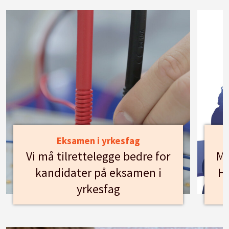
Eksamen i yrkesfag
Vi må tilrettelegge bedre for
Mø
kandidater på eksamen i
Hu
yrkesfag