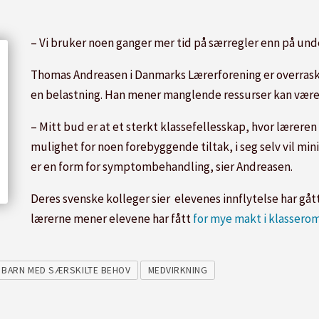
– Vi bruker noen ganger mer tid på særregler enn på under
Thomas Andreasen i Danmarks Lærerforening er overrask
en belastning. Han mener manglende ressurser kan være 
– Mitt bud er at et sterkt klassefellesskap, hvor læreren
mulighet for noen forebyggende tiltak, i seg selv vil mi
er en form for symptombehandling, sier Andreasen.
Deres svenske kolleger sier elevenes innflytelse har gått
lærerne mener elevene har fått
for mye makt i klasser
BARN MED SÆRSKILTE BEHOV
MEDVIRKNING