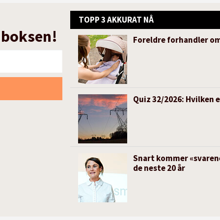
TOPP 3 AKKURAT NÅ
nnboksen!
Foreldre forhandler o
Quiz 32/2026: Hvilken 
Snart kommer «svarene
de neste 20 år