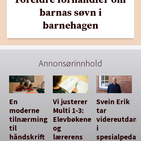
Foreldre forhandler om
barnas søvn i
barnehagen
Annonsørinnhold
En
Vi justerer
Svein Erik
moderne
Multi 1-3:
tar
tilnærming
Elevbøkene
videreutdan
til
og
i
håndskrift
lærerens
spesialpedag