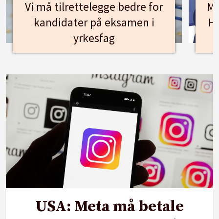
Vi må tilrettelegge bedre for
Mø
kandidater på eksamen i
Hu
yrkesfag
USA: Meta må betale