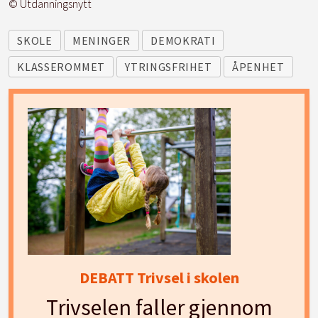
© Utdanningsnytt
SKOLE
MENINGER
DEMOKRATI
KLASSEROMMET
YTRINGSFRIHET
ÅPENHET
DEBATT Trivsel i skolen
Trivselen faller gjennom