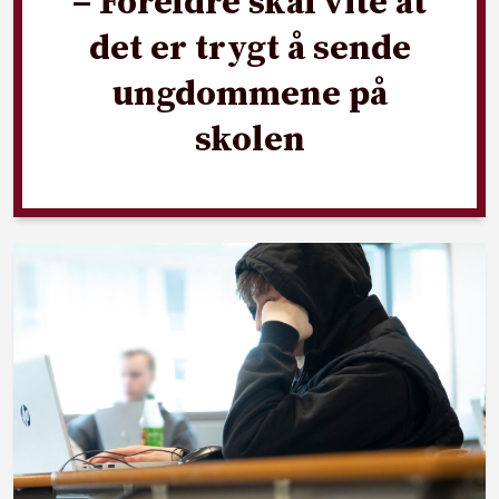
– Foreldre skal vite at
det er trygt å sende
ungdommene på
skolen