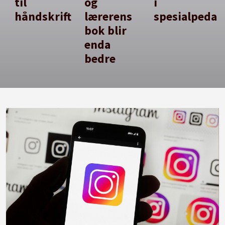
til
og
i
håndskrift
lærerens
spesialpedag
bok blir
enda
bedre