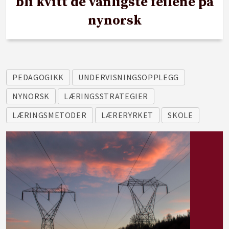
bli kvitt de vanligste feilene på
nynorsk
PEDAGOGIKK
UNDERVISNINGSOPPLEGG
NYNORSK
LÆRINGSSTRATEGIER
LÆRINGSMETODER
LÆRERYRKET
SKOLE