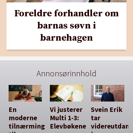
Foreldre forhandler om
barnas søvn i
barnehagen
Annonsørinnhold
En
Vi justerer
Svein Erik
moderne
Multi 1-3:
tar
tilnærming
Elevbøkene
videreutdan