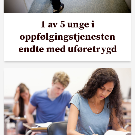
1 av 5 unge i
oppfølgingstjenesten
endte med uføretrygd