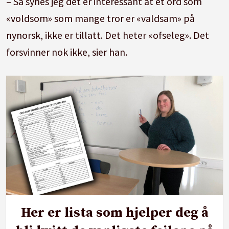
– Så synes jeg det er interessant at et ord som
«voldsom» som mange tror er «valdsam» på
nynorsk, ikke er tillatt. Det heter «ofseleg». Det
forsvinner nok ikke, sier han.
Her er lista som hjelper deg å