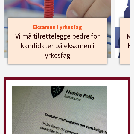
Eksamen i yrkesfag
Vi må tilrettelegge bedre for
Mø
kandidater på eksamen i
Hu
yrkesfag