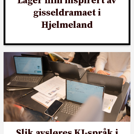
Lager film inspirert av
gisseldramaet i
Hjelmeland
Slik avsløres KI-språk i