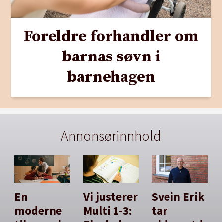
Foreldre forhandler om
barnas søvn i
barnehagen
Annonsørinnhold
En
Vi justerer
Svein Erik
moderne
Multi 1-3:
tar