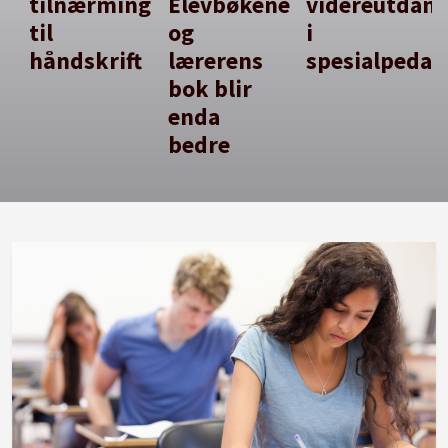
tilnærming
Elevbøkene
videreutdan
til
og
i
håndskrift
lærerens
spesialpedag
bok blir
enda
bedre