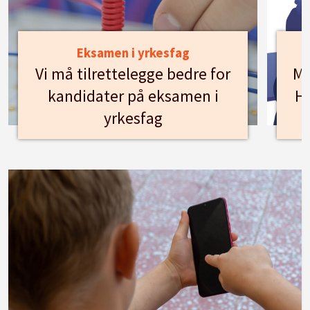
Eksamen i yrkesfag
Vi må tilrettelegge bedre for
Mø
kandidater på eksamen i
Hu
yrkesfag