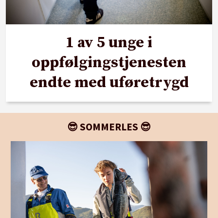
1 av 5 unge i
oppfølgingstjenesten
endte med uføretrygd
😎 SOMMERLES 😎