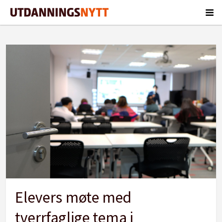
Tag:
samarbeid
Elevers møte med
tverrfaglige tema i