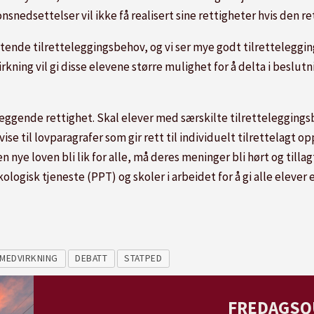
nedsettelser vil ikke få realisert sine rettigheter hvis den re
ende tilretteleggingsbehov, og vi ser mye godt tilrettelegging
kning vil gi disse elevene større mulighet for å delta i beslut
nleggende rettighet. Skal elever med særskilte tilretteleggings
ise til lovparagrafer som gir rett til individuelt tilrettelagt o
ye loven bli lik for alle, må deres meninger bli hørt og tillag
ologisk tjeneste (PPT) og skoler i arbeidet for å gi alle elever
VMEDVIRKNING
DEBATT
STATPED
FREDAGSQ