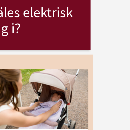
les elektrisk
g i?