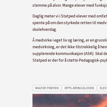
stemme på alvor. Mange elever med funksjons
Daglig møter vi i Statped elever med omfatt
spente på om den styrkede retten til medvir
skolehverdag.
Å medvirke i eget liv og læring, er en grun
medvirkning, er det ikke tilstrekkelig å henv
supplerende kommunikasjon (ASK). Skal den n
Statped er der for å støtte Pedagogisk-psyk
WALTER FRØYEN
OPPLÆRINGSLOVEN
ELE