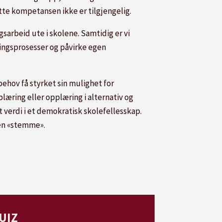
tte kompetansen ikke er tilgjengelig.
sarbeid ute i skolene. Samtidig er vi
ningsprosesser og påvirke egen
behov få styrket sin mulighet for
pplæring eller opplæring i alternativ og
t verdi i et demokratisk skolefellesskap.
 en «stemme».
UIZ