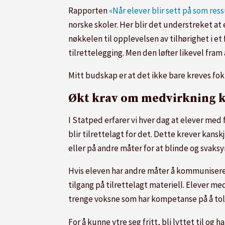
Rapporten
«Når elever blir sett på som res
norske skoler. Her blir det understreket a
nøkkelen til opplevelsen av tilhørighet i e
tilrettelegging. Men den løfter likevel fram
Mitt budskap er at det ikke bare kreves f
Økt krav om medvirkning 
I Statped erfarer vi hver dag at elever me
blir tilrettelagt for det. Dette krever kans
eller på andre måter for at blinde og svaks
Hvis eleven har andre måter å kommunisere
tilgang på tilrettelagt materiell. Elever 
trenge voksne som har kompetanse på å tolke
For å kunne ytre seg fritt, bli lyttet til og 