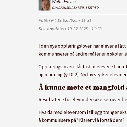
Walter
Frøyen
DIVISJONSDIREKTØR, STATPED
Publisert
19.02.2025 - 11:31
Sist oppdatert
19.02.2025 - 11:33
I den nye opplæringsloven har elevene fått 
kommuniserer på andre måter enn skolen er
Opplæringsloven slår fast at elevene har ret
og modning (§ 10-2). Ny lov styrker elevme
Å kunne møte et mangfold 
Resultatene fra elevundersøkelsen over fler
Hva da med elever som i tillegg trenger ek
å kommunisere på? Klarer vi å forstå dem?