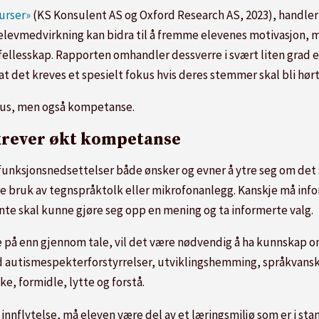
surser»
(KS Konsulent AS og Oxford Research AS, 2023), handler
t elevmedvirkning kan bidra til å fremme elevenes motivasjon,
t fellesskap. Rapporten omhandler dessverre i svært liten grad 
 at det kreves et spesielt fokus hvis deres stemmer skal bli hørt
okus, men også kompetanse.
krever økt kompetanse
d funksjonsnedsettelser både ønsker og evner å ytre seg om det
kje bruk av tegnspråktolk eller mikrofonanlegg. Kanskje må infor
ynte skal kunne gjøre seg opp en mening og ta informerte valg.
 på enn gjennom tale, vil det være nødvendig å ha kunnskap 
med autismespekterforstyrrelser, utviklingshemming, språkvansk
, formidle, lytte og forstå.
ha innflytelse, må eleven være del av et læringsmiljø som er i sta