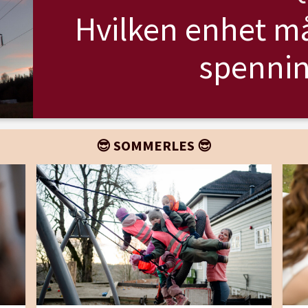
Hvilken enhet må
spennin
😎 SOMMERLES 😎