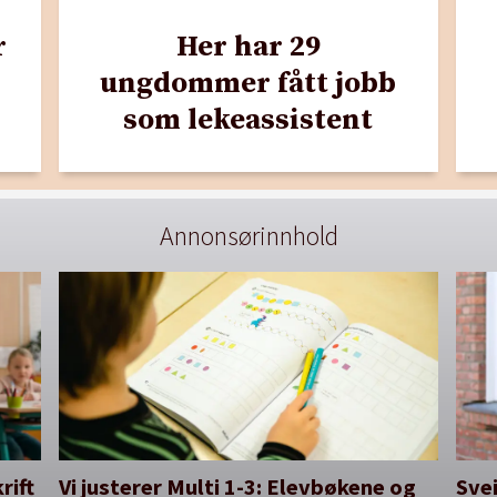
r
Her har 29
ungdommer fått jobb
som lekeassistent
Annonsørinnhold
rift
Vi justerer Multi 1-3: Elevbøkene og
Svei