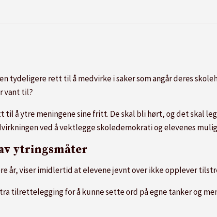
en tydeligere rett til å medvirke i saker som angår deres skole
 vant til?
t til å ytre meningene sine fritt. De skal bli hørt, og det skal 
dvirkningen ved å vektlegge skoledemokrati og elevenes muligh
av ytringsmåter
e år, viser imidlertid at elevene jevnt over ikke opplever tils
stra tilrettelegging for å kunne sette ord på egne tanker og