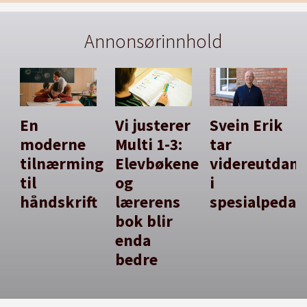
Annonsørinnhold
En
Vi justerer
Svein Erik
moderne
Multi 1-3:
tar
tilnærming
Elevbøkene
videreutdan
til
og
i
håndskrift
lærerens
spesialpedag
bok blir
enda
bedre