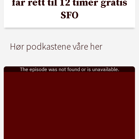
får rett til 12 timer gratis
SFO
Hør podkastene våre her