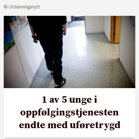
© Utdanningsnytt
1 av 5 unge i
oppfølgingstjenesten
endte med uføretrygd