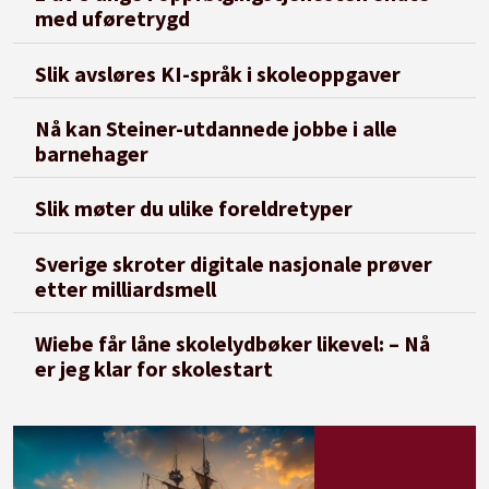
med uføretrygd
Slik avsløres KI-språk i skoleoppgaver
Nå kan Steiner-utdannede jobbe i alle
barnehager
Slik møter du ulike foreldretyper
Sverige skroter digitale nasjonale prøver
etter milliardsmell
Wiebe får låne skolelydbøker likevel: – Nå
er jeg klar for skolestart