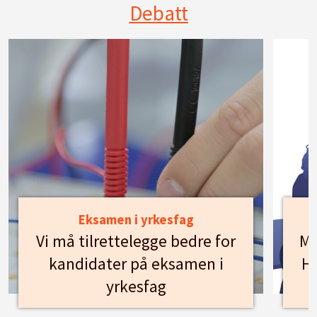
Debatt
Eksamen i yrkesfag
Vi må tilrettelegge bedre for
Mø
kandidater på eksamen i
Hu
yrkesfag