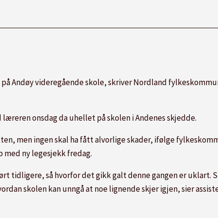
en på Andøy videregående skole, skriver Nordland fylkeskommu
d læreren onsdag da uhellet på skolen i Andenes skjedde.
ten, men ingen skal ha fått alvorlige skader, ifølge fylkesko
pp med ny legesjekk fredag.
t tidligere, så hvorfor det gikk galt denne gangen er uklart. S
rdan skolen kan unngå at noe lignende skjer igjen, sier assis