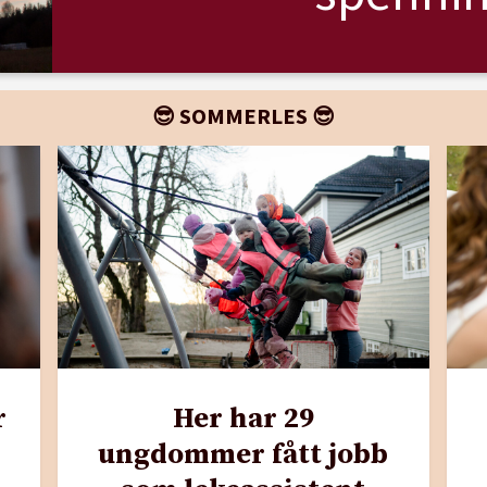
😎 SOMMERLES 😎
r
Her har 29
ungdommer fått jobb