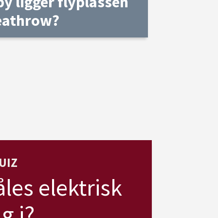
by ligger flyplassen
eathrow?
UIZ
les elektrisk
g i?