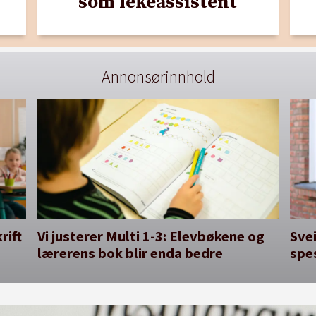
som lekeassistent
Annonsørinnhold
rift
Vi justerer Multi 1-3: Elevbøkene og
Svei
lærerens bok blir enda bedre
spe