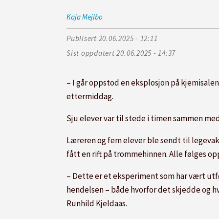
Kaja
Mejlbo
Publisert
20.06.2025 - 12:11
Sist oppdatert
20.06.2025 - 14:37
– I går oppstod en eksplosjon på kjemisal
ettermiddag.
Sju elever var til stede i timen sammen me
Læreren og fem elever ble sendt til legevak
fått en rift på trommehinnen. Alle følges o
– Dette er et eksperiment som har vært utfør
hendelsen – både hvorfor det skjedde og hvo
Runhild Kjeldaas.