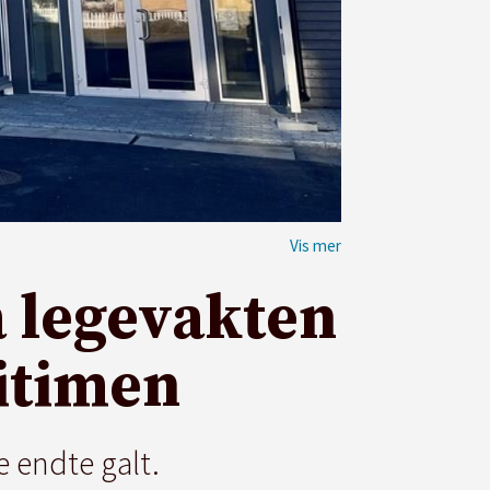
å legevakten
mitimen
 endte galt.