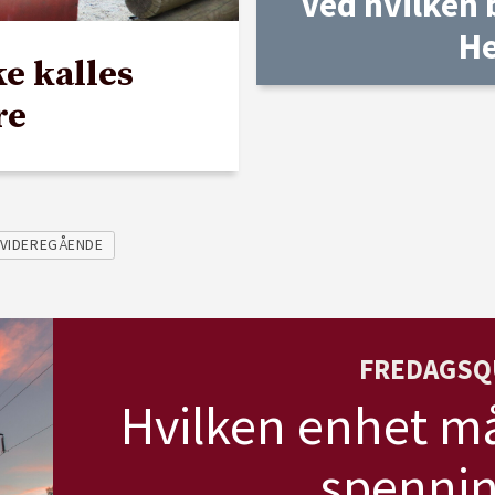
Ved hvilken 
H
ke kalles
re
VIDEREGÅENDE
FREDAGSQ
Hvilken enhet må
spennin