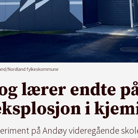
land/Nordland fylkeskommune
og lærer endte p
eksplosjon i kje
periment på Andøy videregående skole