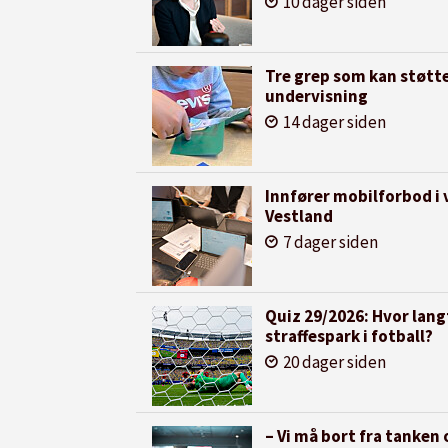
10 dager siden
Tre grep som kan støtt
undervisning
14 dager siden
Innfører mobilforbod i 
Vestland
7 dager siden
Quiz 29/2026: Hvor langt
straffespark i fotball?
20 dager siden
– Vi må bort fra tanken 