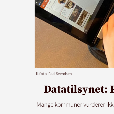
Ill.foto: Paal Svendsen
Datatilsynet: 
Mange kommuner vurderer ikke p