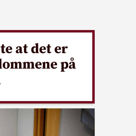
te at det er
gdommene på
n