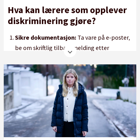
Hva kan lærere som opplever
diskriminering gjøre?
Sikre dokumentasjon:
Ta vare på e-poster,
be om skriftlig tilbakemelding etter
muntlige beskjeder, skriv referater fra
møter, og ta med tillitsvalgte i møter for å
ha vitner.
Søk støtte lokalt
: Kontakt tillitsvalgte og
deretter lederen for å forsøke å finne en
løsning.
Klage ved behov:
Klage kan sendes til