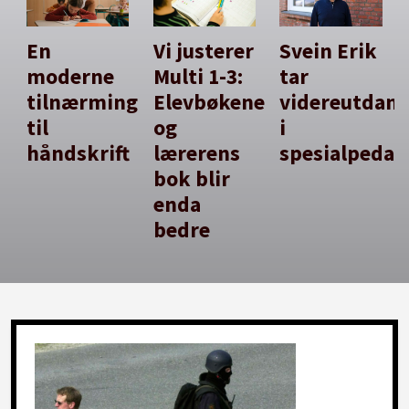
En
Vi justerer
Svein Erik
moderne
Multi 1-3:
tar
tilnærming
Elevbøkene
videreutdan
til
og
i
håndskrift
lærerens
spesialpedag
bok blir
enda
bedre