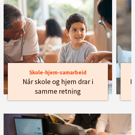
Skole-hjem-samarbeid
Når skole og hjem drar i
H
samme retning