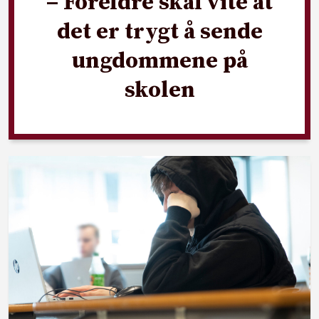
– Foreldre skal vite at
det er trygt å sende
ungdommene på
skolen