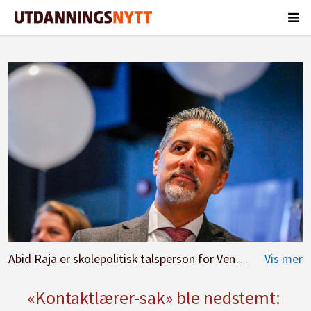
Abid Raja er skolepolitisk talsperson for Venstre.
Foto: Ol
«Kontaktlærer-sak» ble nedstemt: