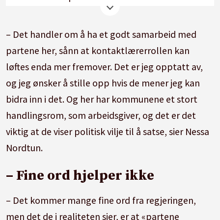
styrke kontaktlærerressursen. Innretningen av
kontaktlærerpakken avgjøres i samråd med
– Det handler om å ha et godt samarbeid med
partene i utdanningssektoren.
partene her, sånn at kontaktlærerrollen kan
løftes enda mer fremover. Det er jeg opptatt av,
2. Stortinget ber regjeringen sørge for at det
og jeg ønsker å stille opp hvis de mener jeg kan
etableres tilskuddsordninger for kommunene
bidra inn i det. Og her har kommunene et stort
til forsøk og testing av nye modeller for
handlingsrom, som arbeidsgiver, og det er det
organisering eller økt tilstedeværelse av
viktig at de viser politisk vilje til å satse, sier Nessa
helsykepleiere, PPT, logopeder,
Nordtun.
barnevernstjeneste, familiekoordinatorer,
miljøarbeidere og andre relevante
– Fine ord hjelper ikke
yrkesgrupper på skolene.
– Det kommer mange fine ord fra regjeringen,
Kilde:
Stortinget.no
men det de i realiteten sier, er at «partene