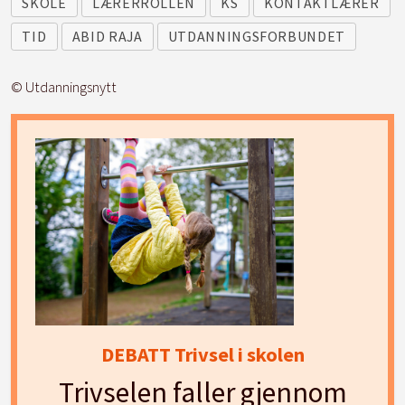
SKOLE
LÆRERROLLEN
KS
KONTAKTLÆRER
TID
ABID RAJA
UTDANNINGSFORBUNDET
© Utdanningsnytt
DEBATT Trivsel i skolen
Trivselen faller gjennom