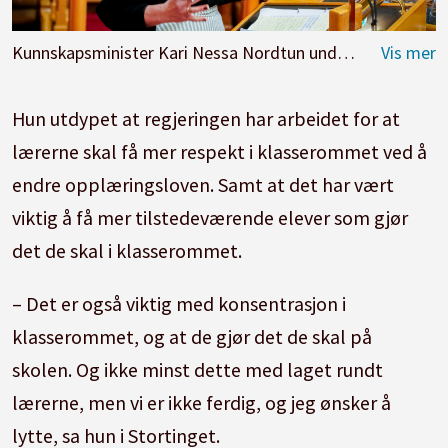
Kunnskapsminister Kari Nessa Nordtun under muntlig spørretime i Stortinget i 2023. Foto: Gorm Kallestad / NTB
Hun utdypet at regjeringen har arbeidet for at
lærerne skal få mer respekt i klasserommet ved å
endre opplæringsloven. Samt at det har vært
viktig å få mer tilstedeværende elever som gjør
det de skal i klasserommet.
– Det er også viktig med konsentrasjon i
klasserommet, og at de gjør det de skal på
skolen. Og ikke minst dette med laget rundt
lærerne, men vi er ikke ferdig, og jeg ønsker å
lytte, sa hun i Stortinget.