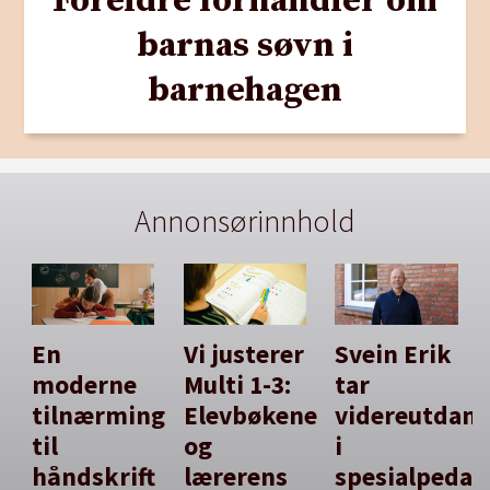
Foreldre forhandler om
barnas søvn i
barnehagen
Annonsørinnhold
En
Vi justerer
Svein Erik
moderne
Multi 1-3:
tar
tilnærming
Elevbøkene
videreutdan
til
og
i
håndskrift
lærerens
spesialpedag