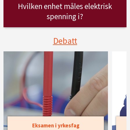
Hvilken enhet måles elektrisk
spenning i?
Debatt
Eksamen i yrkesfag