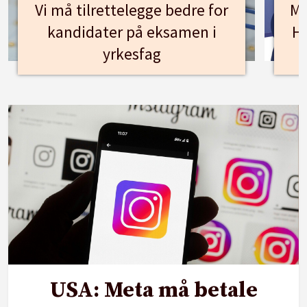
Vi må tilrettelegge bedre for
Mø
kandidater på eksamen i
Hu
yrkesfag
USA: Meta må betale