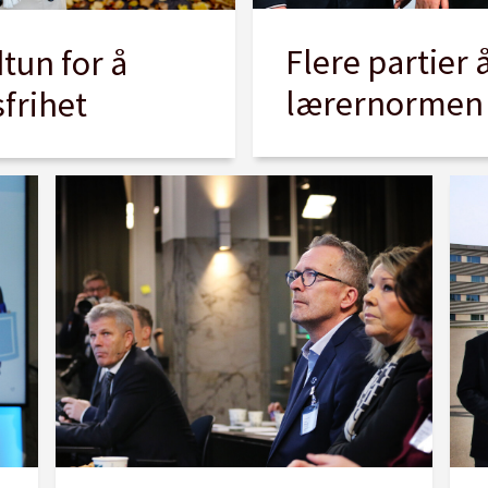
Flere partier 
dtun for å
lærernormen
sfrihet