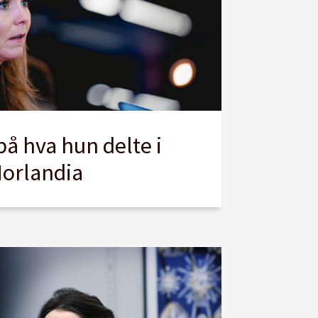
 på hva hun delte i
Norlandia