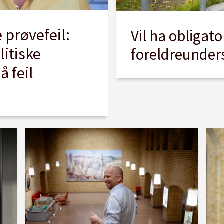
 prøvefeil:
Vil ha obligato
litiske
foreldreunders
å feil