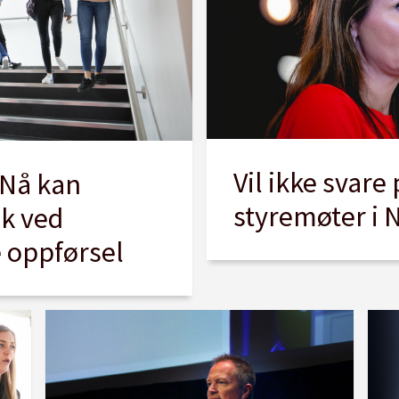
Vil ikke svare
: Nå kan
styremøter i 
sk ved
e oppførsel