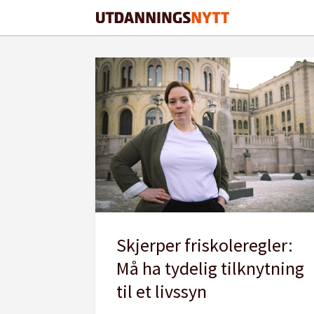
Tag:
stortinget
Skjerper friskoleregler:
Må ha tydelig tilknytning
til et livssyn