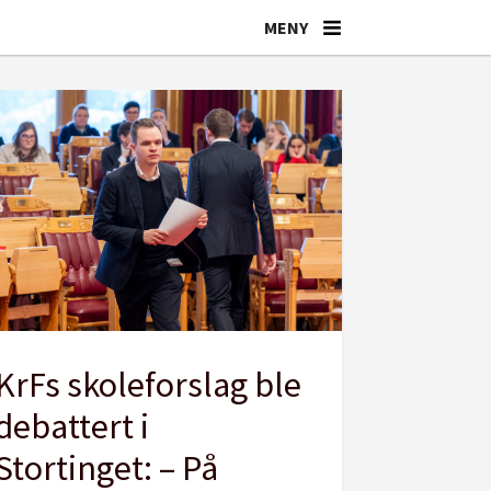
KrFs skoleforslag ble
debattert i
Stortinget: – På