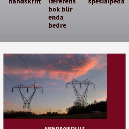
håndskrift
lærerens
spesialpedag
bok blir
enda
bedre
FREDAGSQUIZ