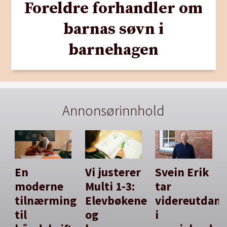
Foreldre forhandler om
barnas søvn i
barnehagen
Annonsørinnhold
En
Vi justerer
Svein Erik
moderne
Multi 1-3:
tar
tilnærming
Elevbøkene
videreutdan
til
og
i