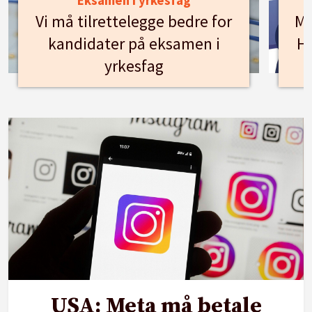
Eksamen i yrkesfag
Vi må tilrettelegge bedre for
Mø
kandidater på eksamen i
Hu
yrkesfag
USA: Meta må betale