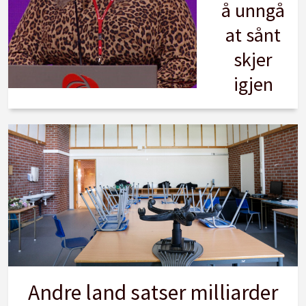
å unngå
at sånt
skjer
igjen
Andre land satser milliarder