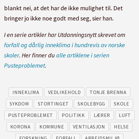
blankt nei, at det har de ikke mulighet til. Det
bringer jo ikke noe godt med seg, sier han.
I en serie artikler har Utdanningsnytt skrevet om
forfall og dårlig inneklima i hundrevis av norske
skoler
. Her finner du
alle artiklene i serien
Pusteproblemet
.
INNEKLIMA
VEDLIKEHOLD
TONJE BRENNA
SYKDOM
STORTINGET
SKOLEBYGG
SKOLE
PUSTEPROBLEMET
POLITIKK
LÆRER
LUFT
KORONA
KOMMUNE
VENTILASJON
HELSE
FORSKNING
FORFALL
ARBEIDSMILJØ