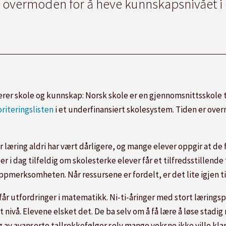
r overmoden for å heve kunnskapsnivået i
terer skole og kunnskap: Norsk skole er en gjennomsnittsskole 
riteringslisten
i et underfinansiert skolesystem. Tiden er ove
 læring aldri har vært dårligere, og mange elever oppgir at de f
er i dag tilfeldig om skolesterke elever får et tilfredsstillend
pmerksomheten. Når ressursene er fordelt, er det lite igjen ti
får utfordringer i matematikk. Ni-ti-åringer med stort læringsp
t nivå. Elevene elsket det. De ba selv om å få lære å løse stadi
v avanserte tallrekkefølger selv mange voksne ikke ville klart