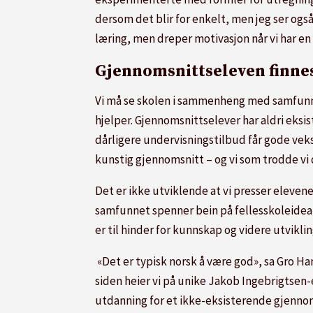
dersom det blir for enkelt, men jeg ser også 
læring, men dreper motivasjon når vi har en
Gjennomsnittseleven finne
Vi må se skolen i sammenheng med samfunns
hjelper. Gjennomsnittselever har aldri eksis
dårligere undervisningstilbud får gode vekst
kunstig gjennomsnitt – og vi som trodde vi
Det er ikke utviklende at vi presser eleve
samfunnet spenner bein på fellesskoleideal
er til hinder for kunnskap og videre utvikli
«Det er typisk norsk å være god», sa Gro H
siden heier vi på unike Jakob Ingebrigtsen-e
utdanning for et ikke-eksisterende gjennom