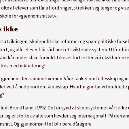
ofte at elever som får utfordringer, strekker seg lenger og vise
 skole for «gjennomsnittet».
s ikke
utviklingen. Skolepolitiske reformer og sparepolitiske forsøk
tert, og alle elever blir sårbare i et sviktende system. Utfordr
vilkår under slike forhold. Likevel fortsetter vi å ekskludere e
 drev med inkludering!
ne gjennom den samme kvernen. Våre tanker om fellesskap og ink
et ved å nedprioritere kunnskap. Hvorfor godtar vi foreldede p
ng?
arlem Brundtland i 1992. Det er synd at skolesystemet vårt ikk
r, og er stolte av alle som hevder seg internasjonalt. På den an
snitt. Og gjennomsnittet blir bare dårligere.