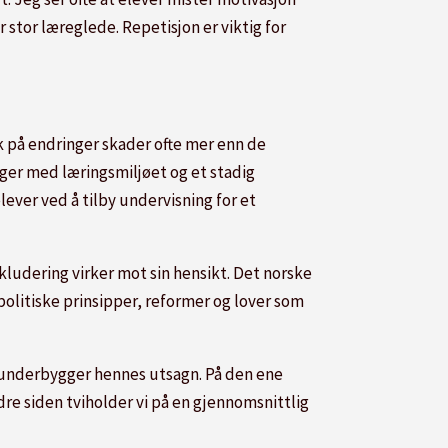
r stor læreglede. Repetisjon er viktig for
 på endringer skader ofte mer enn de
inger med læringsmiljøet og et stadig
lever ved å tilby undervisning for et
ludering virker mot sin hensikt. Det norske
olitiske prinsipper, reformer og lover som
e underbygger hennes utsagn. På den ene
dre siden tviholder vi på en gjennomsnittlig