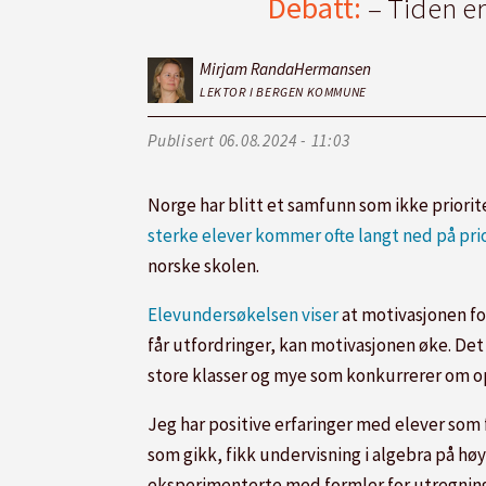
Debatt:
– Tiden e
Mirjam Randa
Hermansen
LEKTOR I BERGEN KOMMUNE
Publisert
06.08.2024 - 11:03
Norge har blitt et samfunn som ikke priori
sterke elever kommer ofte langt ned på prio
norske skolen.
Elevundersøkelsen viser
at motivasjonen for
får utfordringer, kan motivasjonen øke. Det 
store klasser og mye som konkurrerer om op
Jeg har positive erfaringer med elever som 
som gikk, fikk undervisning i algebra på høy
eksperimenterte med formler for utregning a