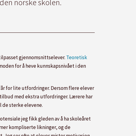
 den norske skolen.
tilpasset gjennomsnittselever.
Teoretisk
rmoden for å heve kunnskapsnivået i den
år for lite utfordringer. Dersom flere elever
e tilbud med ekstra utfordringer. Lærere har
l de sterke elevene.
otensiale jeg fikk gleden av å ha skoleåret
g mer kompliserte likninger, og de
. Jeg ser ofte at elever mister motivasjon