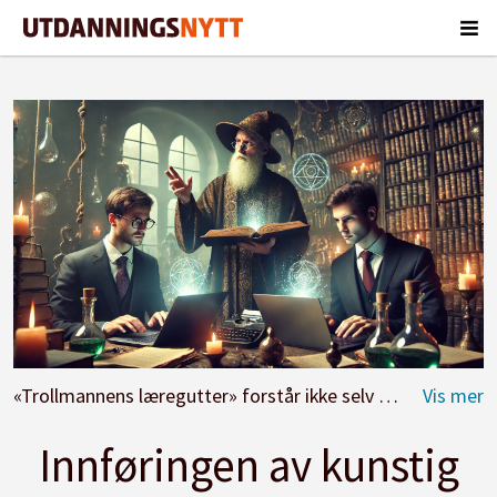
«Trollmannens læregutter» forstår ikke selv hva de driver med, skriver Jan Jørgen Skartveit.
Innføringen av kunstig