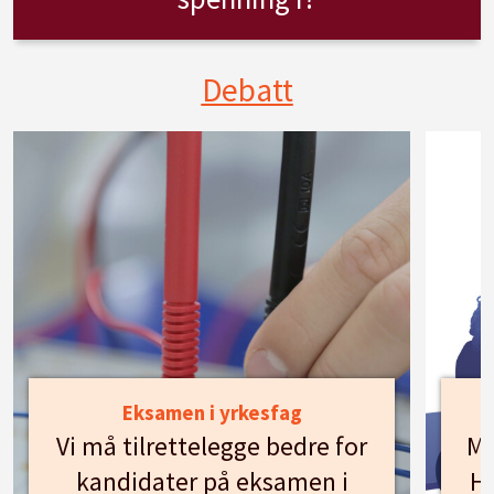
Debatt
Eksamen i yrkesfag
Vi må tilrettelegge bedre for
Mø
kandidater på eksamen i
Hu