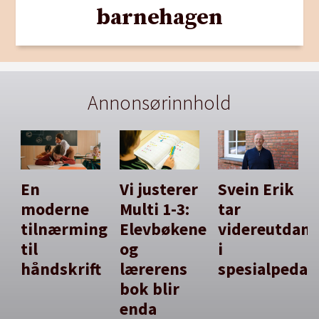
barnehagen
Annonsørinnhold
En
Vi justerer
Svein Erik
moderne
Multi 1-3:
tar
tilnærming
Elevbøkene
videreutdan
til
og
i
håndskrift
lærerens
spesialpedag
bok blir
enda