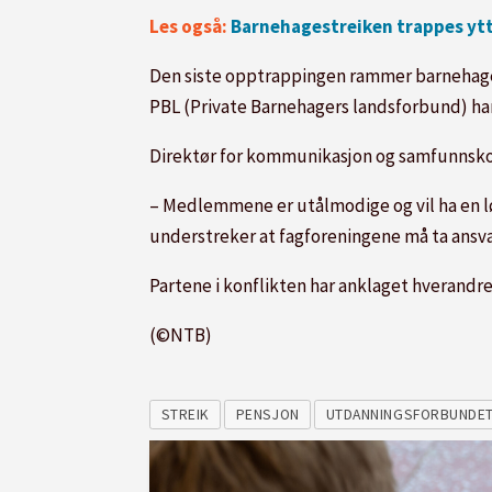
Les også:
Barnehagestreiken trappes yt
Den siste opptrappingen rammer barnehager
PBL (Private Barnehagers landsforbund) ha
Direktør for kommunikasjon og samfunnskont
– Medlemmene er utålmodige og vil ha en løs
understreker at fagforeningene må ta ansva
Partene i konflikten har anklaget hverandre 
(©NTB)
STREIK
PENSJON
UTDANNINGSFORBUNDE