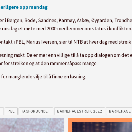
terligere opp mandag
 i Bergen, Bodø, Sandnes, Karmøy, Askøy, Øygarden, Trondhei
r onsdag et møte med 2000 medlemmer om status i konflikten.
akt i PBL, Marius Iversen, sier til NTB at hver dag med
streik
ning raskt. De er mer enn villige til å ta opp dialogen om det 
r for
streik
en og at den rammer såpass mange.
for manglende vilje til å finne en løsning.
T
PBL
FAGFORBUNDET
BARNEHAGESTREIK 2022
BARNEHAGE