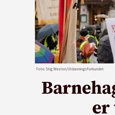
Foto: Stig Weston/Utdanningsforbundet
Barnehag
er