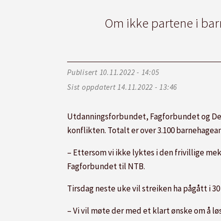
Om ikke partene i barne
Publisert
10.11.2022 - 14:05
Sist oppdatert
14.11.2022 - 13:46
Utdanningsforbundet, Fagforbundet og De
konflikten. Totalt er over 3.100 barnehagea
– Ettersom vi ikke lyktes i den frivillige m
Fagforbundet til NTB.
Tirsdag neste uke vil
streik
en ha pågått i 30
– Vi vil møte der med et klart ønske om å løs