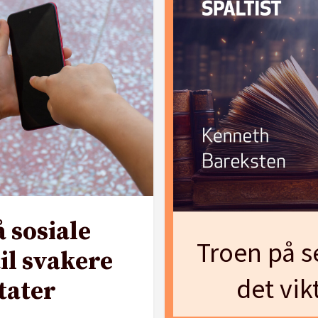
å sosiale
Troen på se
il svakere
det vik
tater