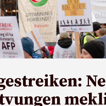
estreiken: Nes
 tvungen mekl