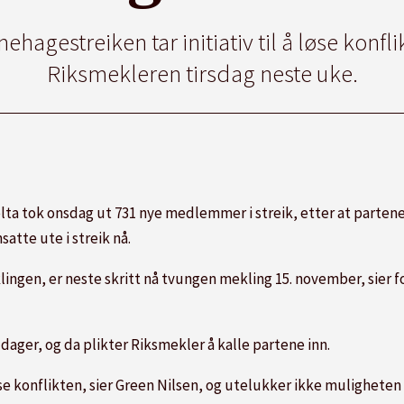
hagestreiken tar initiativ til å løse konfl
Riksmekleren tirsdag neste uke.
lta tok onsdag ut 731 nye medlemmer i
streik
, etter at parten
nsatte ute i
streik
nå.
eklingen, er neste skritt nå tvungen mekling 15. november, sier 
 dager, og da plikter Riksmekler å kalle partene inn.
e konflikten, sier Green Nilsen, og utelukker ikke muligheten fo