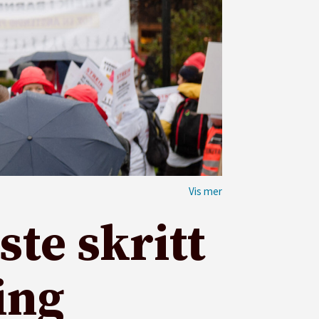
te skritt
ing