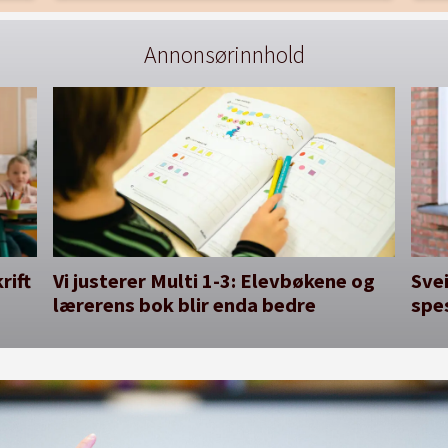
Annonsørinnhold
rift
Vi justerer Multi 1-3: Elevbøkene og
Svei
lærerens bok blir enda bedre
spe