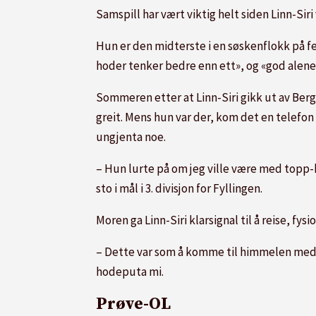
Samspill har vært viktig helt siden Linn-Siri 
Hun er den midterste i en søskenflokk på fe
hoder tenker bedre enn ett», og «god alene
Sommeren etter at Linn-Siri gikk ut av Berg
greit. Mens hun var der, kom det en telefon
ungjenta noe.
– Hun lurte på om jeg ville være med topp-
sto i mål i 3. divisjon for Fyllingen.
Moren ga Linn-Siri klarsignal til å reise, fys
– Dette var som å komme til himmelen med al
hodeputa mi.
Prøve-OL