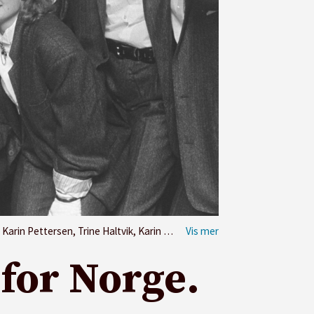
nsen, Cathrine Svendsen, Heidi Sundal og Hanne Hegh. Ingrid Steen er ikke med på bildet.
 for Norge.