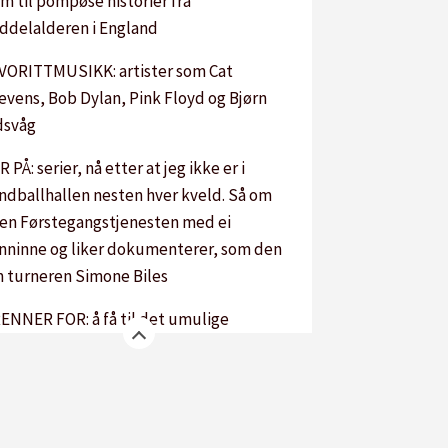
im til pompøse historier fra
ddelalderen i England
VORITTMUSIKK: artister som Cat
evens, Bob Dylan, Pink Floyd og Bjørn
dsvåg
R PÅ: serier, nå etter at jeg ikke er i
ndballhallen nesten hver kveld. Så om
jen Førstegangstjenesten med ei
nninne og liker dokumenterer, som den
 turneren Simone Biles
ENNER FOR: å få til det umulige