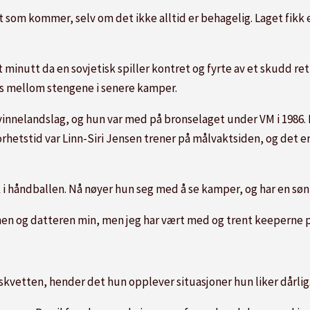
det som kommer, selv om det ikke alltid er behagelig. Laget fikk 
minutt da en sovjetisk spiller kontret og fyrte av et skudd rett
lass mellom stengene i senere kamper.
innelandslag, og hun var med på bronselaget under VM i 1986.
hetstid var Linn-Siri Jensen trener på målvaktsiden, og det er b
k i håndballen. Nå nøyer hun seg med å se kamper, og har en søn
nen og datteren min, men jeg har vært med og trent keeperne p
 skvetten, hender det hun opplever situasjoner hun liker dårlig