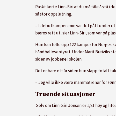
Raskt lærte Linn-Siri at du må tåle å stå i 
så stor oppslutning.
– I debutkampen min var det gått under ett 
bæres rett ut, sier Linn-Siri, som var på p
Hun kan telle opp 122 kamper for Norges kv
håndballeventyret. Under Marit Breiviks stor
siden av jobbene i skolen.
Det er bare ett år siden hun slapp totalt ta
– Jeg ville ikke være mammatrener for søn
Truende situasjoner
Selv om Linn-Siri Jensen er 1,81 høy og lite