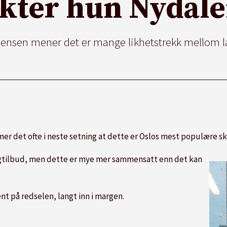
kter hun Nydale
 Jensen mener det er mange likhetstrekk mellom la
r det ofte i neste setning at dette er Oslos mest populære sk
fagtilbud, men dette er mye mer sammensatt enn det kan
nt på redselen, langt inn i margen.