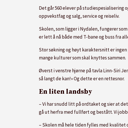
Det går 560 elever på studiespesialisering o
oppvekstfag og salg, service og reiseliv.
Skolen, som ligger i Nydalen, fungerer som
er lett å nå både med T-bane og buss fra all
Stor søkning og høyt karaktersnitt er ingen
mange kulturer som skal knyttes sammen.
Øverst i venstre hjørne på tavla Linn-Siri Je
så langt de kan!» Og dette er en rettesnor.
En liten landsby
– Vi har snudd litt på ordtaket og sier at d
gå ut herfra med fullført og bestått. Vi jobber
– Skolen må hele tiden fylles med kvalitet og