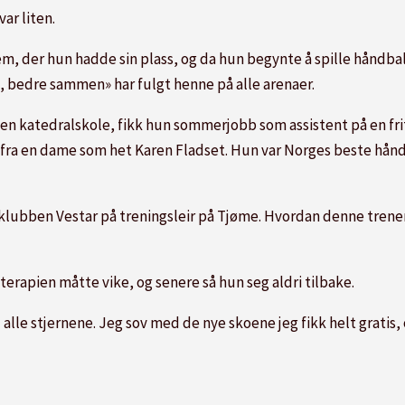
var liten.
m, der hun hadde sin plass, og da hun begynte å spille håndbal
, bedre sammen» har fulgt henne på alle arenaer.
en katedralskole, fikk hun sommerjobb som assistent på en frit
 fra en dame som het Karen Fladset. Hun var Norges beste håndb
klubben Vestar på treningsleir på Tjøme. Hvordan denne trener
ioterapien måtte vike, og senere så hun seg aldri tilbake.
le stjernene. Jeg sov med de nye skoene jeg fikk helt gratis, o