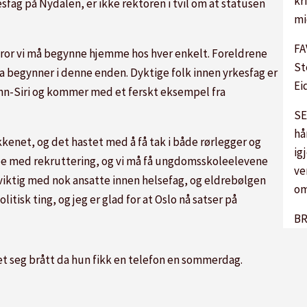
kr
sfag på Nydalen, er ikke rektoren i tvil om at statusen
mi
FA
g tror vi må begynne hjemme hos hver enkelt. Foreldrene
St
rna begynner i denne enden. Dyktige folk innen yrkesfag er
Ei
inn-Siri og kommer med et ferskt eksempel fra
SE
hå
kenet, og det hastet med å få tak i både rørlegger og
ig
bbe med rekruttering, og vi må få ungdomsskoleelevene
ve
r viktig med nok ansatte innen helsefag, og eldrebølgen
om
itisk ting, og jeg er glad for at Oslo nå satser på
BR
t seg brått da hun fikk en telefon en sommerdag.