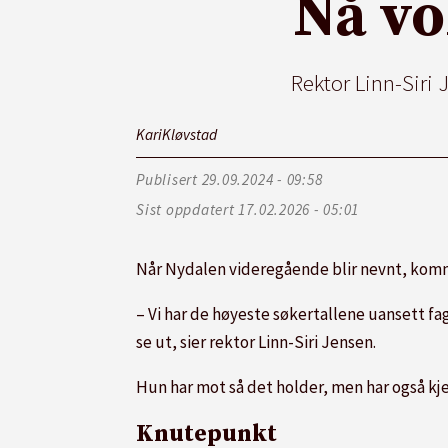
Nå vo
Rektor Linn-Siri
Kari
Kløvstad
Publisert
29.09.2024 - 09:58
Sist oppdatert
17.02.2026 - 05:01
Når Nydalen videregående blir nevnt, komme
– Vi har de høyeste søkertallene uansett 
se ut, sier rektor Linn-Siri Jensen.
Hun har mot så det holder, men har også kje
Knutepunkt