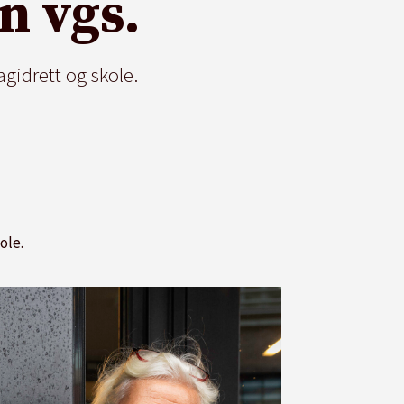
n vgs.
gidrett og skole.
ole.