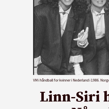
VM i håndball for kvinner i Nederland i 1986. Norge tok bronsemedaljen.Foran fra ventre: Anne Migliosi, Hanne Hognes
Linn-Siri 