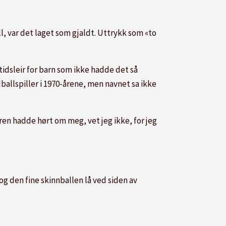
l, var det laget som gjaldt. Uttrykk som «to
idsleir for barn som ikke hadde det så
allspiller i 1970-årene, men navnet sa ikke
en hadde hørt om meg, vet jeg ikke, for jeg
g den fine skinnballen lå ved siden av