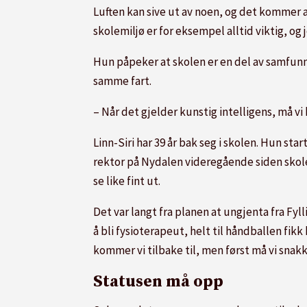
Luften kan sive ut av noen, og det kommer allt
skolemiljø er for eksempel alltid viktig, og 
Hun påpeker at skolen er en del av samfunn
samme fart.
– Når det gjelder kunstig intelligens, må vi
Linn-Siri har 39 år bak seg i skolen. Hun st
rektor på Nydalen videregående siden skolen 
se like fint ut.
Det var langt fra planen at ungjenta fra Fyl
å bli fysioterapeut, helt til håndballen fikk 
kommer vi tilbake til, men først må vi snak
Statusen må opp