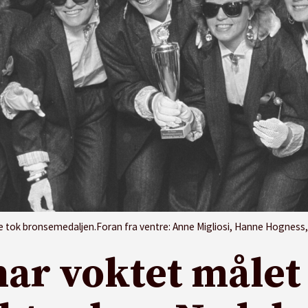
s, Karin Pettersen, Trine Haltvik, Karin Singstad, Kristin Eide. Bak f.v. Kristin Midthun, Annette Skottvoll, Åse Birkrem, Unni Birkrem, Kjerstin Andersen, Linn Siri Je
har voktet målet