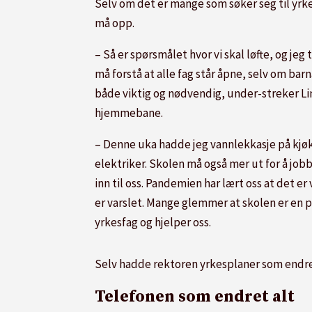
Selv om det er mange som søker seg til yrke
må opp.
– Så er spørsmålet hvor vi skal løfte, og je
må forstå at alle fag står åpne, selv om ba
både viktig og nødvendig, under-streker L
hjemmebane.
– Denne uka hadde jeg vannlekkasje på kjøk
elektriker. Skolen må også mer ut for å jo
inn til oss. Pandemien har lært oss at det e
er varslet. Mange glemmer at skolen er en pol
yrkesfag og hjelper oss.
Selv hadde rektoren yrkesplaner som endre
Telefonen som endret alt