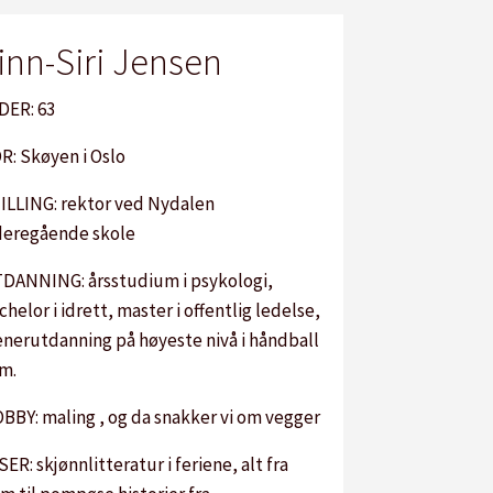
inn-Siri Jensen
DER: 63
R: Skøyen i Oslo
ILLING: rektor ved Nydalen
deregående skole
DANNING: årsstudium i psykologi,
chelor i idrett, master i offentlig ledelse,
enerutdanning på høyeste nivå i håndball
m.
BBY: maling , og da snakker vi om vegger
SER: skjønnlitteratur i feriene, alt fra