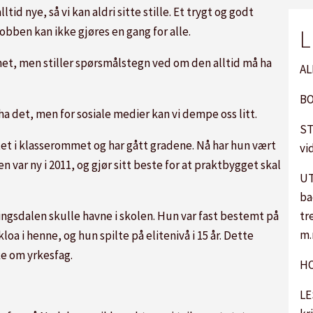
id nye, så vi kan aldri sitte stille. Et trygt og godt
jobben kan ikke gjøres en gang for alle.
L
et, men stiller spørsmålstegn ved om den alltid må ha
AL
BO
 ha det, men for sosiale medier kan vi dempe oss litt.
ST
artet i klasserommet og har gått gradene. Nå har hun vært
vi
var ny i 2011, og gjør sitt beste for at praktbygget skal
UT
ba
lingsdalen skulle havne i skolen. Hun var fast bestemt på
tr
m.
kloa i henne, og hun spilte på elitenivå i 15 år. Dette
ke om yrkesfag.
HO
LE