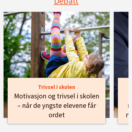
Debatt
Trivsel i skolen
Motivasjon og trivsel i skolen
– når de yngste elevene får
n
ordet
m