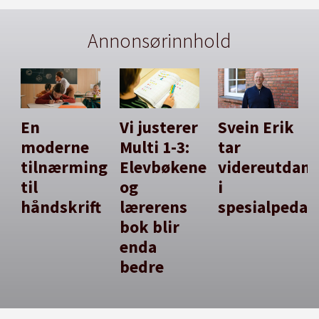
Annonsørinnhold
En
Vi justerer
Svein Erik
moderne
Multi 1-3:
tar
tilnærming
Elevbøkene
videreutdan
til
og
i
håndskrift
lærerens
spesialpedag
bok blir
enda
bedre