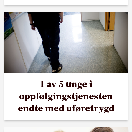
1 av 5 unge i
oppfølgingstjenesten
endte med uføretrygd