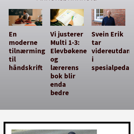
En
Vi justerer
Svein Erik
moderne
Multi 1-3:
tar
tilnærming
Elevbøkene
videreutdan
til
og
i
håndskrift
lærerens
spesialpedag
bok blir
enda
bedre