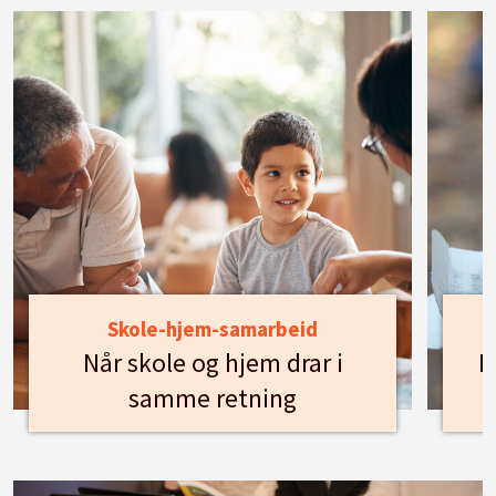
Skole-hjem-samarbeid
Når skole og hjem drar i
H
samme retning