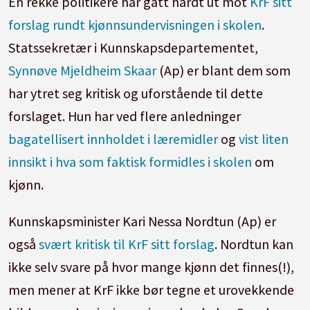
En rekke politikere har gått hardt ut mot
KrF sitt
forslag rundt kjønnsundervisningen i skolen
.
Statssekretær i Kunnskapsdepartementet,
Synnøve Mjeldheim Skaar
(Ap) er blant dem som
har ytret seg kritisk og uforstående til dette
forslaget. Hun har ved flere anledninger
bagatellisert innholdet i læremidler
og
vist liten
innsikt i hva som faktisk formidles i skolen
om
kjønn.
Kunnskapsminister Kari Nessa Nordtun (Ap) er
også
svært kritisk til KrF sitt forslag
. Nordtun kan
ikke selv svare på hvor mange kjønn det finnes(!),
men mener at KrF ikke bør tegne et urovekkende