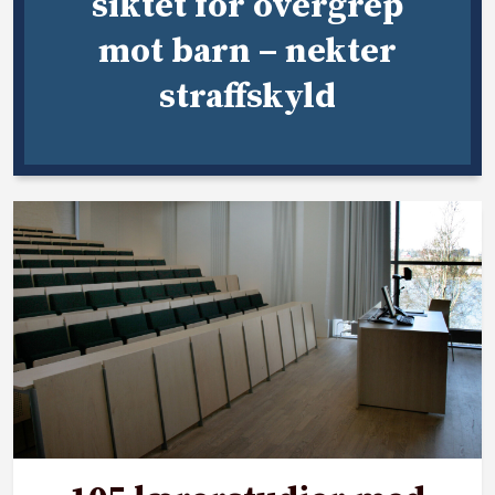
siktet for overgrep
mot barn – nekter
straffskyld