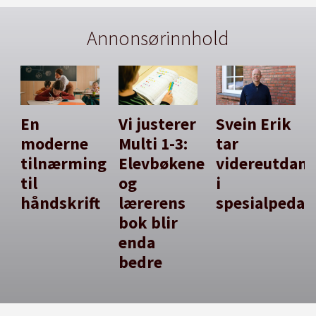
Annonsørinnhold
En
Vi justerer
Svein Erik
moderne
Multi 1-3:
tar
tilnærming
Elevbøkene
videreutdan
til
og
i
håndskrift
lærerens
spesialpedag
bok blir
enda
bedre