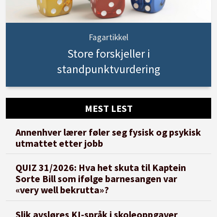
Fagartikkel
Store forskjeller i
standpunktvurdering
MEST LEST
Annenhver lærer føler seg fysisk og psykisk
utmattet etter jobb
QUIZ 31/2026: Hva het skuta til Kaptein
Sorte Bill som ifølge barnesangen var
«very well bekrutta»?
Slik avsløres KI-språk i skoleoppgaver