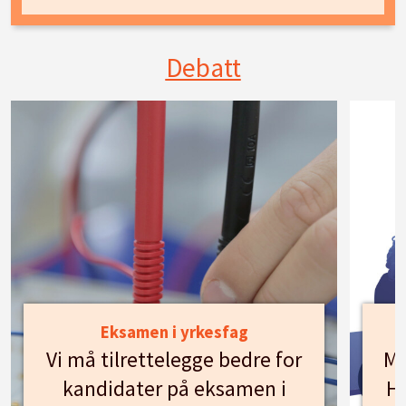
Debatt
Eksamen i yrkesfag
Vi må tilrettelegge bedre for
Mø
kandidater på eksamen i
Hu