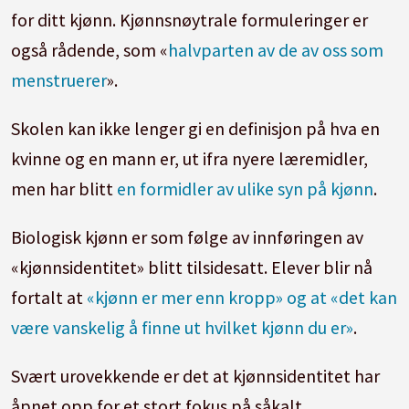
for ditt kjønn. Kjønnsnøytrale formuleringer er
også rådende, som «
halvparten av de av oss som
menstruerer
».
Skolen kan ikke lenger gi en definisjon på hva en
kvinne og en mann er, ut ifra nyere læremidler,
men har blitt
en formidler av ulike syn på kjønn
.
Biologisk kjønn er som følge av innføringen av
«kjønnsidentitet» blitt tilsidesatt. Elever blir nå
fortalt at
«kjønn er mer enn kropp» og at «det kan
være vanskelig å finne ut hvilket kjønn du er»
.
Svært urovekkende er det at kjønnsidentitet har
åpnet opp for et stort fokus på såkalt