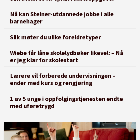
Nå kan Steiner-utdannede jobbe i alle
barnehager
Slik møter du ulike foreldretyper
Wiebe får låne skolelydbøker likevel: – Nå
er jeg klar for skolestart
Lærere vil forberede undervisningen –
ender med kurs og rengjøring
1 av 5 unge i oppfølgingstjenesten endte
med uføretrygd