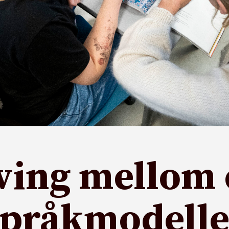
ing mellom 
språkmodelle