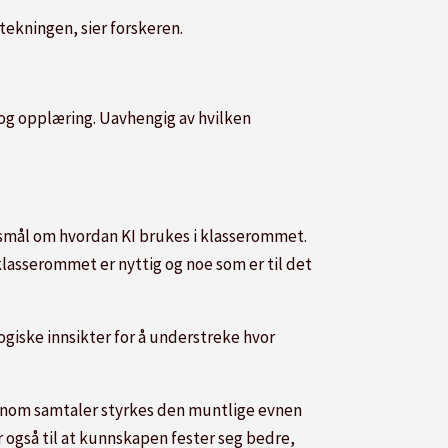
tekningen, sier forskeren.
g og opplæring. Uavhengig av hvilken
pørsmål om hvordan KI brukes i klasserommet.
i klasserommet er nyttig og noe som er til det
ogiske innsikter for å understreke hvor
ennom samtaler styrkes den muntlige evnen
r også til at kunnskapen fester seg bedre,