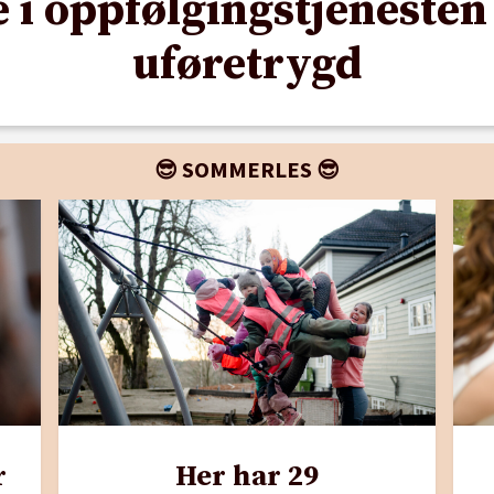
e i oppfølgingstjeneste
uføretrygd
😎 SOMMERLES 😎
r
Her har 29