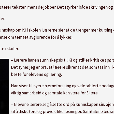
sterer teksten mens de jobber. Det styrker både skrivingen og 
er.
kunnskap om KI i skolen. Lærerne sier at de trenger mer kursin
nse om temaet avgjørende for å lykkes.
e i skoler.
– Lærere har en sunn skepsis til KI og stiller kritiske s
Det synes jeg er bra, at lærere sikrer at det som tas inn 
beste for elevene og læring.
Han viser til nyere hjerneforsking og veletablerte pedag
viktig samarbeid og samtale kan være for å lære.
– Elevene lærere seg å sette ord på kunnskapen sin. Gj
til å diskutere og prøve ulike løsninger. Samtalene bidra