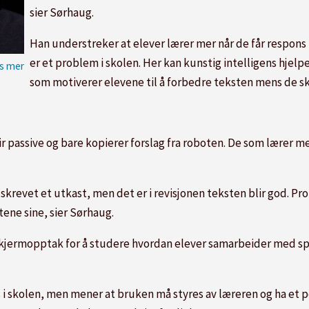
sier Sørhaug.
Han understreker at elever lærer mer når de får respons 
er et problem i skolen. Her kan kunstig intelligens hjelp
som motiverer elevene til å forbedre teksten mens de sk
r passive og bare kopierer forslag fra roboten. De som lærer m
 skrevet et utkast, men det er i revisjonen teksten blir god. Pr
ene sine, sier Sørhaug.
 skjermopptak for å studere hvordan elever samarbeider med sp
ens i skolen, men mener at bruken må styres av læreren og ha et