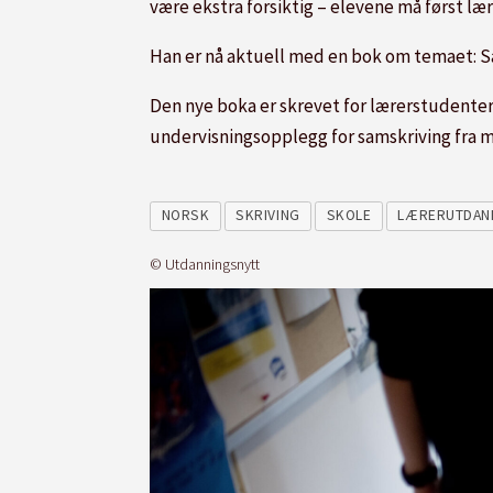
være ekstra forsiktig – elevene må først læ
Han er nå aktuell med en bok om temaet: Sa
Den nye boka er skrevet for lærerstudenter
undervisningsopplegg for samskriving fra me
NORSK
SKRIVING
SKOLE
LÆRERUTDAN
© Utdanningsnytt