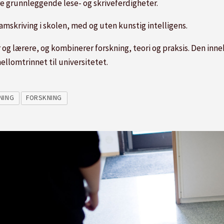
re grunnleggende lese- og skriveferdigheter.
mskriving i skolen, med og uten kunstig intelligens.
 og lærere, og kombinerer forskning, teori og praksis. Den inn
llomtrinnet til universitetet.
NING
FORSKNING