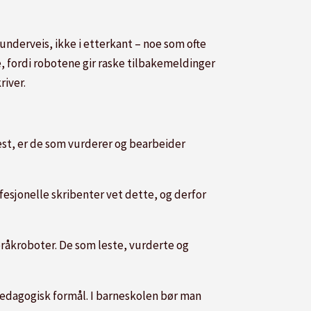
underveis, ikke i etterkant – noe som ofte
e, fordi robotene gir raske tilbakemeldinger
river.
est, er de som vurderer og bearbeider
ofesjonelle skribenter vet dette, og derfor
råkroboter. De som leste, vurderte og
 pedagogisk formål. I barneskolen bør man