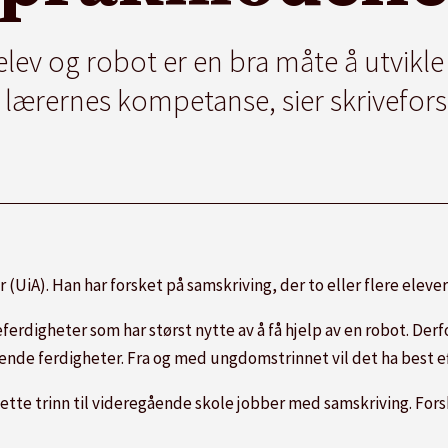
ev og robot er en bra måte å utvikle
v lærernes kompetanse, sier skrivefor
r (UiA). Han har forsket på samskriving, der to eller flere el
veferdigheter som har størst nytte av å få hjelp av en robot. Der
lende ferdigheter. Fra og med ungdomstrinnet vil det ha best e
jette trinn til videregående skole jobber med samskriving. Fors