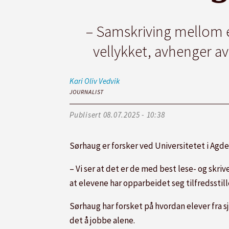
– Samskriving mellom el
vellykket, avhenger a
Kari Oliv
Vedvik
JOURNALIST
Publisert
08.07.2025 - 10:38
Sørhaug er forsker ved Universitetet i Agde
– Vi ser at det er de med best lese- og skri
at elevene har opparbeidet seg tilfredsstil
Sørhaug har forsket på hvordan elever fra s
det å jobbe alene.