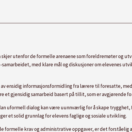
m skjer utenfor de formelle arenaene som foreldremøter og utv
jem-samarbeidet, med klare mål og diskusjoner om elevenes utvi
 ensidig informasjonsformidling fra lærere til foresatte, med 
e et gjensidig samarbeid basert på tillit, som er avgjørende fo
ordan uformell dialog kan være uunnværlig for å skape trygghet, 
ger et solid grunnlag for elevens faglige og sosiale utvikling.
e formelle krav og administrative oppgaver, er det forståelig at