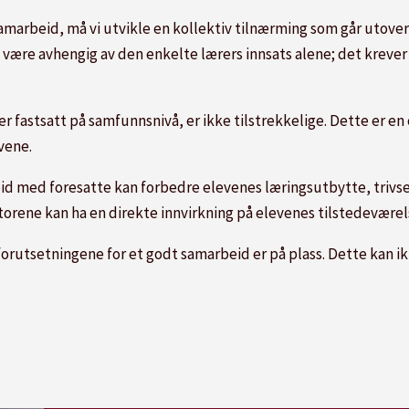
marbeid, må vi utvikle en kollektiv tilnærming som går utover
være avhengig av den enkelte lærers innsats alene; det krever
 fastsatt på samfunnsnivå, er ikke tilstrekkelige. Dette er en
vene.
beid med foresatte kan forbedre elevenes læringsutbytte, tri
aktorene kan ha en direkte innvirkning på elevenes tilstedevære
forutsetningene for et godt samarbeid er på plass. Dette kan ikk