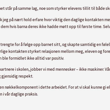
et står på samme lag, noe som styrker elevens tillit til både s
jeg på nært hold erfare hvor viktig den daglige kontakten med
 dem hvis barna deres ikke hadde møtt opp til første time. Sel
engte for å følge opp barnet sitt, og skapte samtidig en følel
lige kontakten styrket relasjonen mellom meg, eleven og fores
ble formidlet ikke alltid var positiv.
rtnere i skolen, jobber vi med mennesker – ikke maskiner. Vår 
og gjensidig respekt.
 nøkkelkomponent i dette arbeidet. For at vi skal kunne gi e
i vår daglige praksis.