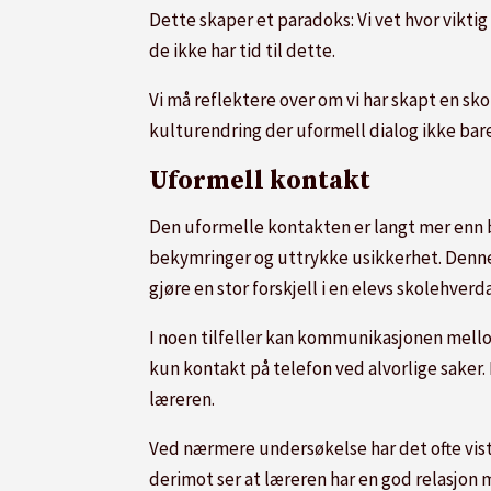
Dette skaper et paradoks: Vi vet hvor vikti
de ikke har tid til dette.
Vi må reflektere over om vi har skapt en sk
kulturendring der uformell dialog ikke bar
Uformell kontakt
Den uformelle kontakten er langt mer enn ba
bekymringer og uttrykke usikkerhet. Denne 
gjøre en stor forskjell i en elevs skolehverd
I noen tilfeller kan kommunikasjonen mello
kun kontakt på telefon ved alvorlige saker. I
læreren.
Ved nærmere undersøkelse har det ofte vist
derimot ser at læreren har en god relasjon