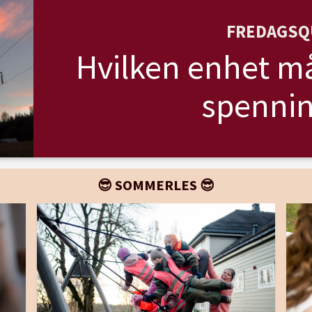
FREDAGSQ
Hvilken enhet må
spennin
😎 SOMMERLES 😎