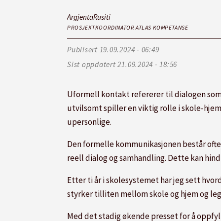
Argjenta
Rusiti
PROSJEKTKOORDINATOR ATLAS KOMPETANSE
Publisert
19.09.2024 - 06:49
Sist oppdatert
21.09.2024 - 18:56
Uformell kontakt refererer til dialogen so
utvilsomt spiller en viktig rolle i skole-h
upersonlige.
Den formelle kommunikasjonen består ofte av
reell dialog og samhandling. Dette kan hindr
Etter ti år i skolesystemet har jeg sett hv
styrker tilliten mellom skole og hjem og leg
Med det stadig økende presset for å oppfyll