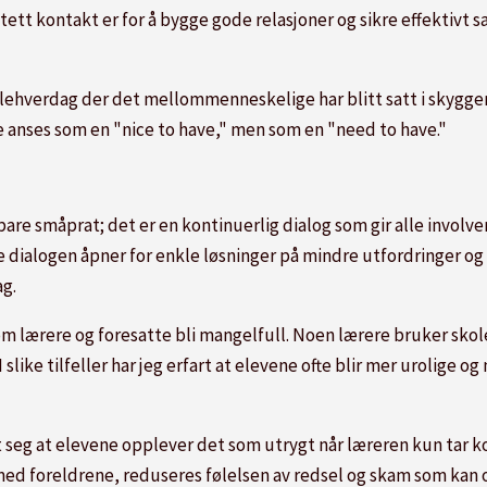
g tett kontakt er for å bygge gode relasjoner og sikre effektiv
olehverdag der det mellommenneskelige har blitt satt i skyggen
e anses som en "nice to have," men som en "need to have."
re småprat; det er en kontinuerlig dialog som gir alle involver
dialogen åpner for enkle løsninger på mindre utfordringer og g
ag.
m lærere og foresatte bli mangelfull. Noen lærere bruker skol
 slike tilfeller har jeg erfart at elevene ofte blir mer urolige
 seg at elevene opplever det som utrygt når læreren kun tar ko
 med foreldrene, reduseres følelsen av redsel og skam som kan 