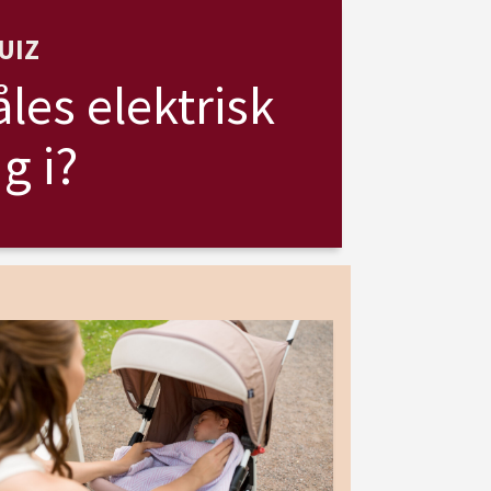
UIZ
les elektrisk
g i?