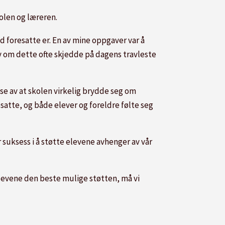
kolen og læreren.
 foresatte er. En av mine oppgaver var å
v om dette ofte skjedde på dagens travleste
se av at skolen virkelig brydde seg om
atte, og både elever og foreldre følte seg
suksess i å støtte elevene avhenger av vår
levene den beste mulige støtten, må vi