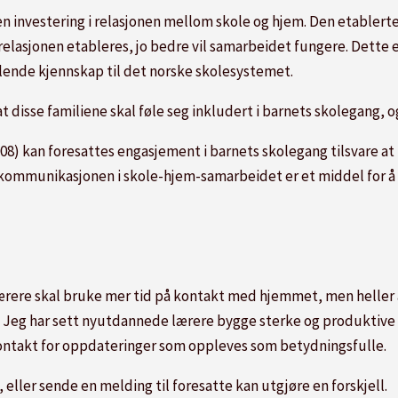
 investering i relasjonen mellom skole og hjem. Den etablerte 
elasjonen etableres, jo bedre vil samarbeidet fungere. Dette er
lende kjennskap til det norske skolesystemet.
 disse familiene skal føle seg inkludert i barnets skolegang, og
) kan foresattes engasjement i barnets skolegang tilsvare at ma
t kommunikasjonen i skole-hjem-samarbeidet er et middel for å 
 lærere skal bruke mer tid på kontakt med hjemmet, men heller
 Jeg har sett nyutdannede lærere bygge sterke og produktive r
kontakt for oppdateringer som oppleves som betydningsfulle.
eller sende en melding til foresatte kan utgjøre en forskjell.