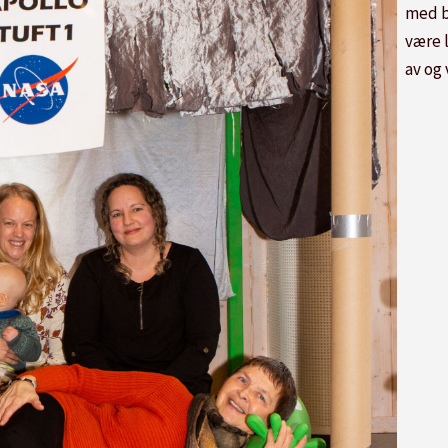
med ba
være 
av og 