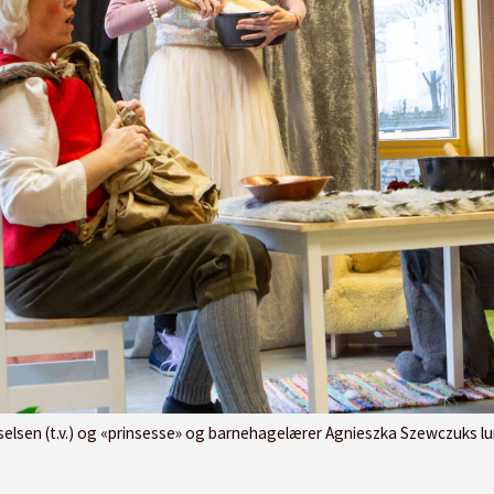
 «prinsesse» og barnehagelærer Agnieszka Szewczuks lurer «trollet» Anita Johnsen til å