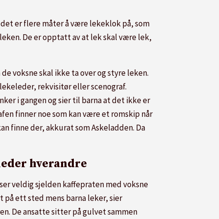
r det er flere måter å være lekeklok på, som
 leken. De er opptatt av at lek skal være lek,
n de voksne skal ikke ta over og styre leken.
lekeleder, rekvisitør eller scenograf.
ker i gangen og sier til barna at det ikke er
rafen finner noe som kan være et romskip når
e kan finne der, akkurat som Askeladden. Da
leder hverandre
 ser veldig sjelden kaffepraten med voksne
t på ett sted mens barna leker, sier
ren. De ansatte sitter på gulvet sammen