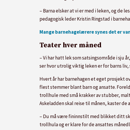
– Barna elsker at vi er med i leken, og de les
pedagogisk leder Kristin Ringstad i barneh
Mange barnehagelærere synes det er vansk
Teater hver måned
– Vi har hatt lek som satsingsområde i sju år,
ser hvor utrolig viktig leken er for barns liv,
Hvert år har barnehagen et eget prosjekt ov
flest stemmer blant barn og ansatte. Forel
trollhule med små krakker av stubber, malt 
Askeladden skal reise til månen, kaster de 
– Du må være fininnstilt med blikket ditt sk
trollhula og er klare for de ansattes månedl