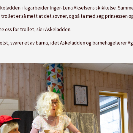
ier Askeladden i fagarbeider Inger-Lena Akselsens skikkelse. 
l trollet er så mett at det sovner, og så ta med seg prinsessen 
e oss for trollet, sier Askeladden.
m helst, svarer et av barna, idet Askeladden og barnehagelærer