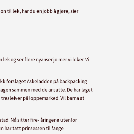
on til lek, har du en jobb å gjøre, sier
 lek og ser flere nyanser jo mer vi leker. Vi
 fikk forslaget Askeladden på backpacking
nehagen sammen med de ansatte. De har laget
 tresleiver på loppemarked. Vil barna at
tad. Nå sitter fire- åringene utenfor
 har tatt prinsessen til fange.