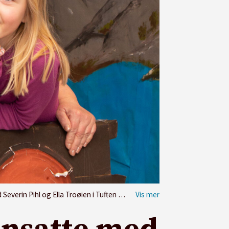
ihl og Ella Troøien i Tuften barnehage.
Charlotte Wiig