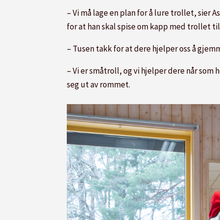
– Vi må lage en plan for å lure trollet, s
for at han skal spise om kapp med trollet ti
– Tusen takk for at dere hjelper oss å gjemm
– Vi er småtroll, og vi hjelper dere når so
seg ut av rommet.