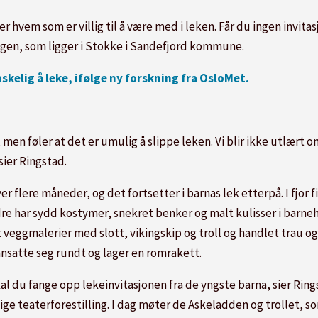
er hvem som er villig til å være med i leken. Får du ingen invitasj
agen, som ligger i Stokke i Sandefjord kommune.
elig å leke, ifølge ny forskning fra OsloMet.
 men føler at det er umulig å slippe leken. Vi blir ikke utlært om
 sier Ringstad.
er flere måneder, og det fortsetter i barnas lek etterpå. I fjor
dre har sydd kostymer, snekret benker og malt kulisser i bar
veggmalerier med slott, vikingskip og troll og handlet trau og
ansatte seg rundt og lager en romrakett.
al du fange opp lekeinvitasjonen fra de yngste barna, sier Rings
ige teaterforestilling. I dag møter de Askeladden og trollet, som