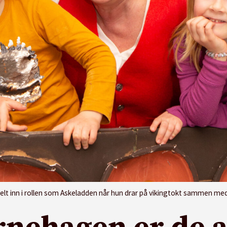
nn i rollen som Askeladden når hun drar på vikingtokt sammen med Severin P