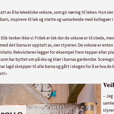
att av å ha lekekloke voksne, som gir næring til leken. Hun sie
le barn, inspirere til lek og støtte og samarbeide med kollegaer i
Slik tenker ikke vi. Frilek er lek der de voksne er til stede, me
 med det barna er opptatt av, sier styreren. De voksne er enten 
itiativ. Rekvisitøren legger for eksempel frem tepper eller plan
n som har byttet om på sko og klær i barnas garderobe. Scenog
har lagd skrepper til alle barna og gått i skogen for å se hva d
nt!»
Vei
– Jeg
samle
styre