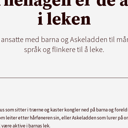
rnehagen er de 
i leken
e ansatte med barna og Askeladden til mån
språk og flinkere til å leke.
us som sitter i trærne og kaster kongler ned på barna og for
 leiter etter hårføneren sin, eller Askeladden som lurer på om
være aktive i barnas lek.