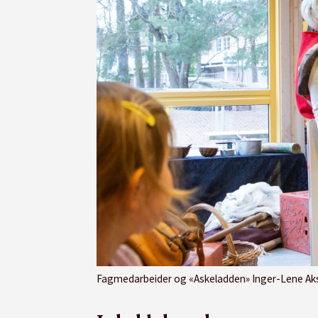
Fagmedarbeider og «Askeladden» Inger-Lene Akselsen (t.v.) og