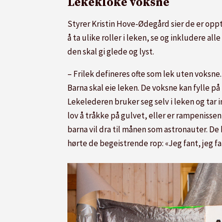
Lekekloke voksne
Styrer Kristin Hove-Ødegård sier de er oppt
å ta ulike roller i leken, se og inkludere al
den skal gi glede og lyst.
– Frilek defineres ofte som lek uten voksne. 
Barna skal eie leken. De voksne kan fylle på
Lekelederen bruker seg selv i leken og tar in
lov å tråkke på gulvet, eller er rampenisse
barna vil dra til månen som astronauter. De 
hørte de begeistrende rop: «Jeg fant, jeg fa