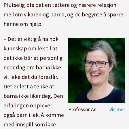
Plutselig ble det en tettere og nærere relasjon
Si ja til barnas forslag i leken og bygg videre på
mellom vikaren og barna, og de begynte å spørre
det barna gjør.
henne om hjelp.
Tenk på teater og mulighetene som finnes for
– Det er viktig å ha nok
å skape en verden «på liksom». Det kan være å
kunnskap om lek til at
gå inn i en rolle, å bygge noe eller å «spise»
det ikke blir et personlig
plastloff med egg som barna har laget til deg.
nederlag om barna ikke
vil leke det du foreslår.
Du kan komme med forslag uten å styre leken,
Det er lett å tenke at
som å si «og så ble det natta». Er det snø ute,
barna ikke liker deg. Den
kan du begynne å by2gge hus i snøen og se om
erfaringen opplever
barna er interessert i det. Du kan begynne med
Professor Anne Greve ved OsloMet.
også barn i lek. Å komme
en liten mus, og få den til å leve ved å si: «Jeg
med innspill som ikke
tror jeg skal finne meg et hus.»