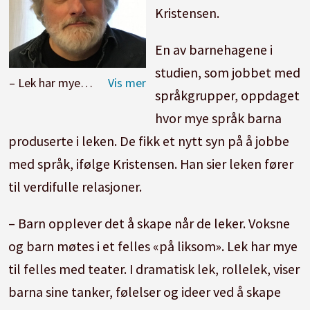
Kristensen.
En av barnehagene i
studien, som jobbet med
– Lek har mye til felles med teater. I dramatisk lek, rolleleken, viser barna sine tanker, følelser og ideer ved å skape roller, sier universitetslektor i drama Knut Olav Kristensen ved OsloMet.
språkgrupper, oppdaget
hvor mye språk barna
produserte i leken. De fikk et nytt syn på å jobbe
med språk, ifølge Kristensen. Han sier leken fører
til verdifulle relasjoner.
– Barn opplever det å skape når de leker. Voksne
og barn møtes i et felles «på liksom». Lek har mye
til felles med teater. I dramatisk lek, rollelek, viser
barna sine tanker, følelser og ideer ved å skape