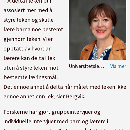
– Å delta i leken blir
assosiert mer med å
styre leken og skulle
lære barna noe bestemt
gjennom leken. Vi er
opptatt av hvordan
lærere kan delta i lek
Universitetslektor Eilen Bergvik ved OsloMet.
uten å styre leken mot
bestemte læringsmål.
Det er noe annet å delta når målet med leken ikke
er noe annet enn lek, sier Bergvik.
Forskerne har gjort gruppeintervjuer og
individuelle intervjuer med barn og lærere i