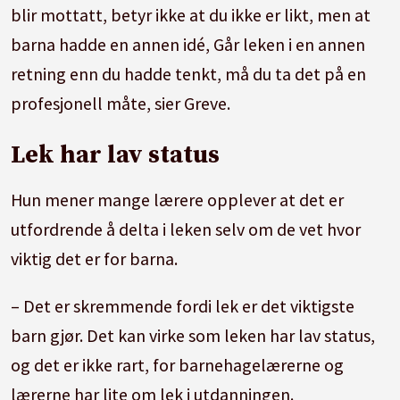
blir mottatt, betyr ikke at du ikke er likt, men at
La det ikke bli et personlig nederlag om barna
barna hadde en annen idé, Går leken i en annen
ikke vil leke det du foreslår. Å komme med
retning enn du hadde tenkt, må du ta det på en
innspill som ikke blir mottatt, betyr ikke at du
profesjonell måte, sier Greve.
ikke er likt, men at barna hadde en annen idé.
Lek har lav status
Bidra i leken ved å komme med forslag.
Hun mener mange lærere opplever at det er
Legg fra deg tanken om at barna skal lære noe
utfordrende å delta i leken selv om de vet hvor
gjennom leken. Da kan du oppleve at de lærer
viktig det er for barna.
noe likevel, uten at det var intensjonen.
– Det er skremmende fordi lek er det viktigste
Kilder: universitetslektor i drama Knut Olav
barn gjør. Det kan virke som leken har lav status,
Kristensen ved OsloMet, universitetslektor i
og det er ikke rart, for barnehagelærerne og
pedagogikk Eilen Bergvik og professor i
lærerne har lite om lek i utdanningen.