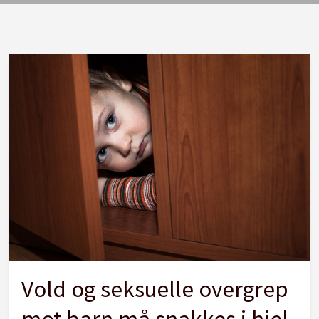
Vold og seksuelle overgrep
mot barn må snakkes i hjel,