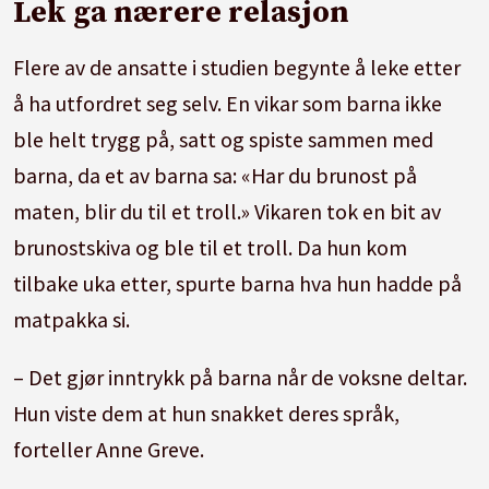
Lek ga nærere relasjon
sammen med barna, senk skuldrene og bli
med.
Flere av de ansatte i studien begynte å leke etter
å ha utfordret seg selv. En vikar som barna ikke
Ikke ha for store forventninger om at leken
ble helt trygg på, satt og spiste sammen med
skal bli på en bestemt måte.
barna, da et av barna sa: «Har du brunost på
Se om hverdagen kan organiseres på en annen
maten, blir du til et troll.» Vikaren tok en bit av
måte, slik at det blir tid og rom for lek.
brunostskiva og ble til et troll. Da hun kom
tilbake uka etter, spurte barna hva hun hadde på
Sett av tid til å se hvem som leker sammen, hva
matpakka si.
slags tema de er opptatt av, og hvorfor leken
avbrytes.
– Det gjør inntrykk på barna når de voksne deltar.
Hun viste dem at hun snakket deres språk,
Øv deg på å leke ved å gjøre det samme som
forteller Anne Greve.
barna, og ikke kjør på med din egen lekeidé.