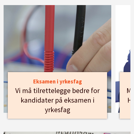
Eksamen i yrkesfag
Vi må tilrettelegge bedre for
Mø
kandidater på eksamen i
Hu
yrkesfag