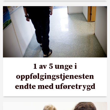
1 av 5 unge i
oppfølgingstjenesten
endte med uføretrygd