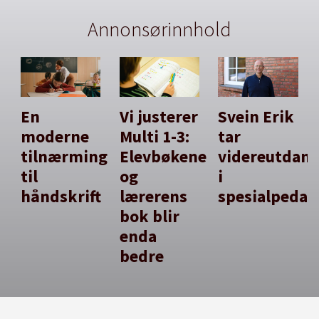
Annonsørinnhold
En
Vi justerer
Svein Erik
moderne
Multi 1-3:
tar
tilnærming
Elevbøkene
videreutdan
til
og
i
håndskrift
lærerens
spesialpedag
bok blir
enda
bedre