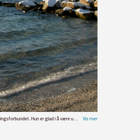
 Hun er glad i å være ute hjemme i Tromsø.
Foto: Ingu