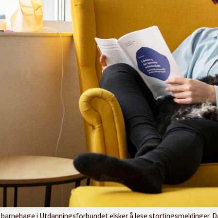
i Utdanningsforbundet elsker å lese stortingsmeldinger. Da hender det ofte dvergschn