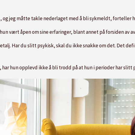
t, og jeg måtte takle nederlaget med å bli sykmeldt, forteller 
r hun vært åpen om sine erfaringer, blant annet på forsiden av av
etalj. Har du slitt psykisk, skal du ikke snakke om det. Det defi
 har hun opplevd ikke å bli trodd på at hun i perioder har slitt 