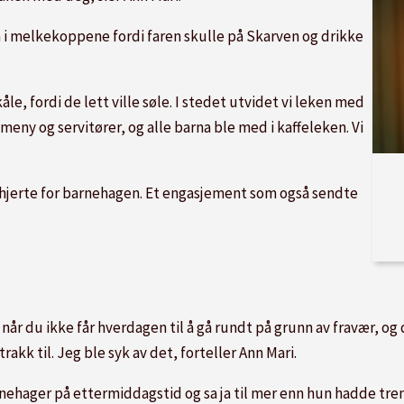
a i melkekoppene fordi faren skulle på Skarven og drikke
åle, fordi de lett ville søle. I stedet utvidet vi leken med
eny og servitører, og alle barna ble med i kaffeleken. Vi
 hjerte for barnehagen. Et engasjement som også sendte
r du ikke får hverdagen til å gå rundt på grunn av fravær, og d
trakk til. Jeg ble syk av det, forteller Ann Mari.
nehager på ettermiddagstid og sa ja til mer enn hun hadde tr