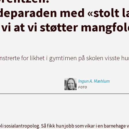
rideparaden med «stolt l
 vi at vi støtter mangfo
trerte for likhet i gymtimen på skolen visste hun
Ingun A.
Mæhlum
FOTO
bli sosialantropolog. Så fikk hun jobb som vikar i en barnehage