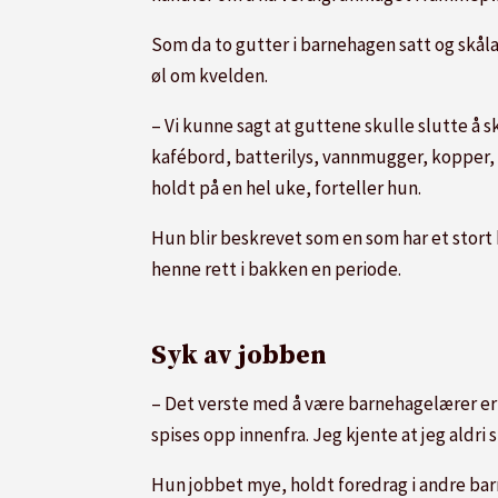
Som da to gutter i barnehagen satt og skål
øl om kvelden.
– Vi kunne sagt at guttene skulle slutte å sk
kafébord, batterilys, vannmugger, kopper, m
holdt på en hel uke, forteller hun.
Hun blir beskrevet som en som har et stort
henne rett i bakken en periode.
Syk av jobben
– Det verste med å være barnehagelærer er nå
spises opp innenfra. Jeg kjente at jeg aldri s
Hun jobbet mye, holdt foredrag i andre bar