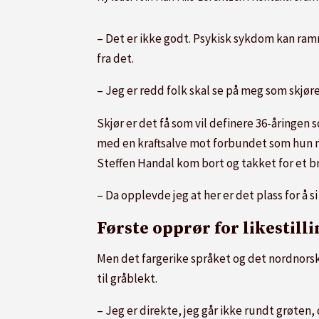
– Det er ikke godt. Psykisk sykdom kan ramm
fra det.
– Jeg er redd folk skal se på meg som skjørere
Skjør er det få som vil definere 36-åringen
med en kraftsalve mot forbundet som hun m
Steffen Handal kom bort og takket for et br
– Da opplevde jeg at her er det plass for å s
Første opprør for likestilli
Men det fargerike språket og det nordnorsk
til gråblekt.
– Jeg er direkte, jeg går ikke rundt grøten, 