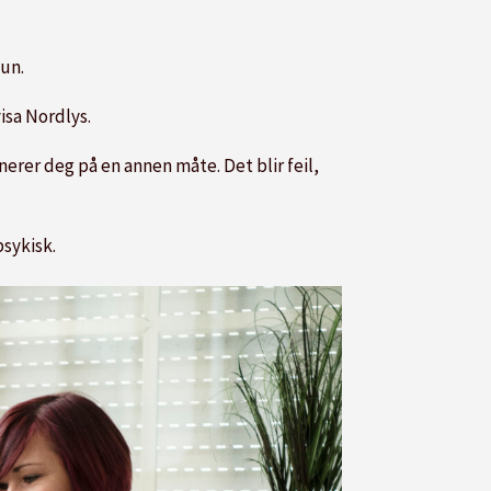
hun.
isa Nordlys.
nerer deg på en annen måte. Det blir feil,
psykisk.