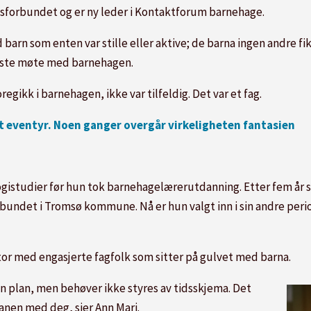
ingsforbundet og er ny leder i Kontaktforum barnehage.
barn som enten var stille eller aktive; de barna ingen andre fi
første møte med barnehagen.
regikk i barnehagen, ikke var tilfeldig. Det var et fag.
t eventyr. Noen ganger overgår virkeligheten fantasien
logistudier før hun tok barnehagelærerutdanning. Etter fem år
bundet i Tromsø kommune. Nå er hun valgt inn i sin andre perio
tor med engasjerte fagfolk som sitter på gulvet med barna.
n plan, men behøver ikke styres av tidsskjema. Det
anen med deg, sier Ann Mari.