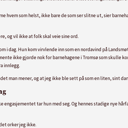
e hvem som helst, ikke bare de som ser slitne ut, sier barneha
, og vil ikke at folk skal veie sine ord.
 som i dag. Hun kom virvlende inn som en nordavind på Landsmø
ente ikke gjorde nok for barnehagene i Tromsø som skulle ko
a innlegg.
i det man mener, og at jeg ikke ble sett på som en liten, sint d
ng
e engasjementet tar hun med seg. Og hennes stadige nye hårfarg
det orker jeg ikke.