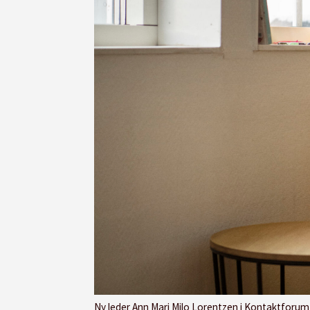
Ny leder Ann Mari Milo Lorentzen i Kontaktforum barnehage 