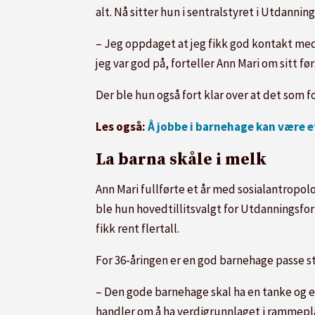
alt. Nå sitter hun i sentralstyret i Utdann
– Jeg oppdaget at jeg fikk god kontakt med 
jeg var god på, forteller Ann Mari om sitt 
Der ble hun også fort klar over at det som fo
Les også:
Å jobbe i barnehage kan være e
La barna skåle i melk
Ann Mari fullførte et år med sosialantropo
ble hun hovedtillitsvalgt for Utdanningsfor
fikk rent flertall.
For 36-åringen er en god barnehage passe s
– Den gode barnehage skal ha en tanke og e
handler om å ha verdigrunnlaget i rammepl