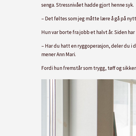
senga. Stressnivået hadde gjort henne syk.
– Det føltes som jeg måtte lære å gå på nyt
Hun var borte fra jobb et halvt år. Siden ha
– Har du hatt en ryggoperasjon, deler du i d
mener Ann Mari.
Fordi hun fremstår som trygg, tøff og sikker,