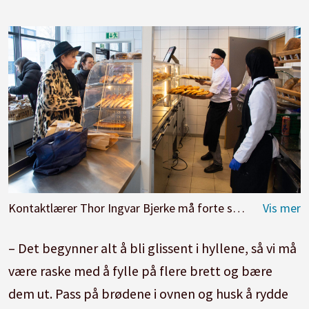
Kontaktlærer Thor Ingvar Bjerke må forte seg å fylle på med flere skolebrød og wienerbrød i hyllene.
– Det begynner alt å bli glissent i hyllene, så vi må
være raske med å fylle på flere brett og bære
dem ut. Pass på brødene i ovnen og husk å rydde