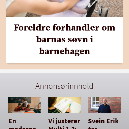
Foreldre forhandler om
barnas søvn i
barnehagen
Annonsørinnhold
En
Vi justerer
Svein Erik
moderne
Multi 1-3:
tar