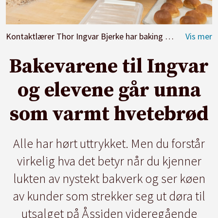
Kontaktlærer Thor Ingvar Bjerke har baking i blodet. Her med et nytt brett boller.
Bakevarene til Ingvar
og elevene går unna
som varmt hvetebrød
Alle har hørt uttrykket. Men du forstår
virkelig hva det betyr når du kjenner
lukten av nystekt bakverk og ser køen
av kunder som strekker seg ut døra til
utsalget på Åssiden videregående