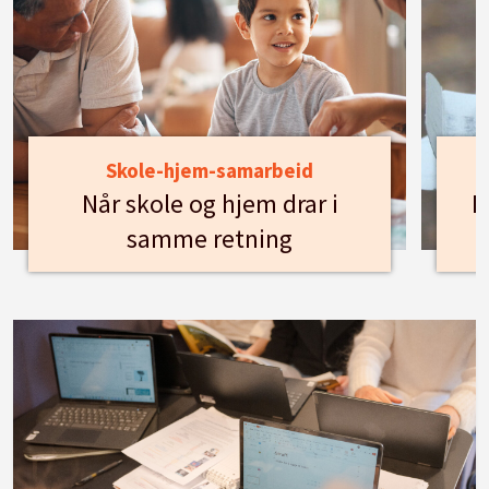
Skole-hjem-samarbeid
Når skole og hjem drar i
H
samme retning