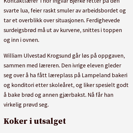
Kontaktlærer Thor Ingvar Bjerke retter på den
svarte lua, feier raskt smuler av arbeidsbordet og
tar et overblikk over situasjonen. Ferdighevede
surdeigsbrød må ut av kurvene, snittes i toppen
og inn i ovnen.
William Ulvestad Krogsund går løs på oppgaven,
sammen med læreren. Den ivrige eleven gleder
seg over å ha fått læreplass på Lampeland bakeri
og konditori etter skoleåret, og liker spesielt godt
å bake brød og annen gjærbakst. Nå får han
virkelig prøvd seg.
Koker i utsalget