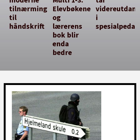
tilnærming
Elevbøkene
videreutdan
til
og
i
håndskrift
lærerens
spesialpedag
bok blir
enda
bedre