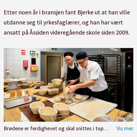
Etter noen år i bransjen fant Bjerke ut at han ville
utdanne seg til yrkesfaglærer, og han har vært
ansatt på Åssiden videregående skole siden 2009.
Brødene er ferdighevet og skal snittes i toppen før de fortsetter inn i ovnen. Eleven William Ulvestad Krogsund og kontaktlærer Thor Ingvar Bjerke samarbeider.