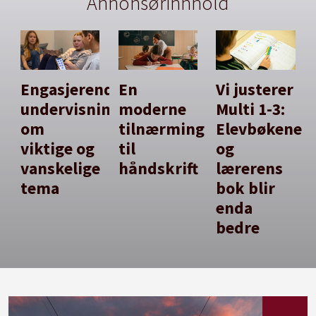
Annonsørinnhold
Engasjerende
En
Vi justerer
undervisning
moderne
Multi 1-3:
om
tilnærming
Elevbøkene
viktige og
til
og
vanskelige
håndskrift
lærerens
tema
bok blir
enda
bedre