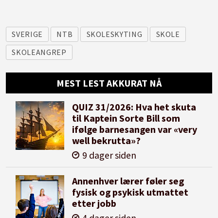
SVERIGE
NTB
SKOLESKYTING
SKOLE
SKOLEANGREP
MEST LEST AKKURAT NÅ
QUIZ 31/2026: Hva het skuta
til Kaptein Sorte Bill som
ifølge barnesangen var «very
well bekrutta»?
9 dager siden
Annenhver lærer føler seg
fysisk og psykisk utmattet
etter jobb
4 dager siden