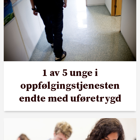
1 av 5 unge i
oppfølgingstjenesten
endte med uføretrygd