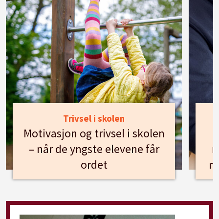
Trivsel i skolen
Motivasjon og trivsel i skolen
– når de yngste elevene får
n
ordet
m