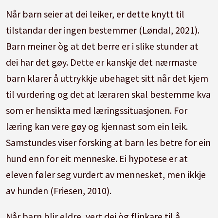
Når barn seier at dei leiker, er dette knytt til
tilstandar der ingen bestemmer (Løndal, 2021).
Barn meiner òg at det berre er i slike stunder at
dei har det gøy. Dette er kanskje det nærmaste
barn klarer å uttrykkje ubehaget sitt når det kjem
til vurdering og det at læraren skal bestemme kva
som er hensikta med læringssituasjonen. For
læring kan vere gøy og kjennast som ein leik.
Samstundes viser forsking at barn les betre for ein
hund enn for eit menneske. Ei hypotese er at
eleven føler seg vurdert av mennesket, men ikkje
av hunden (Friesen, 2010).
Når barn blir eldre, vert dei òg flinkare til å