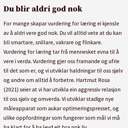
Du blir aldri god nok
For mange skapar vurdering for læring ei kjensle
av å aldri vere god nok. Du vil alltid vete at du kan
bli smartare, snillare, vakrare og flinkare.
Vurdering for læring tar frå mennesket evna til å
vere i verda. Vurdering gjer oss framande og ufrie
til det som er, og vi utviklar haldningar til oss sjølv
og andre om alltid å forbetre. Hartmut Rosa
(2021) seier at vi har utvikla ein aggressiv relasjon
til oss sjølv og omverda. Vi utviklar stadige nye
måleapparat som aukar optimeringspresset, og
ulike oppfordringar som fungerer som mål vi må
ha klart for å ha levd eit bra nok liv.