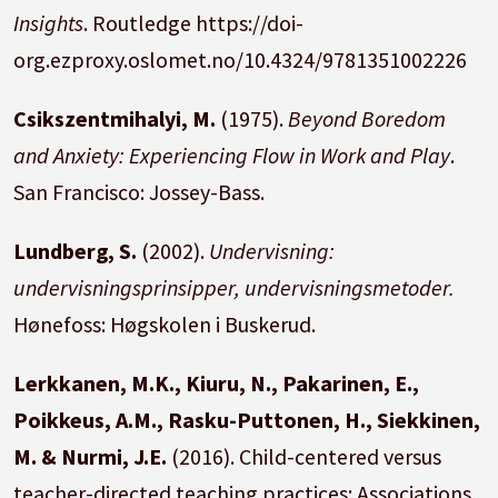
Insights
.
Routledge
https://doi-
org.ezproxy.oslomet.no/10.4324/9781351002226
Csikszentmihalyi, M.
(1975).
Beyond Boredom
and Anxiety: Experiencing Flow in Work and Play
.
San Francisco: Jossey-Bass.
Lundberg, S.
(2002).
Undervisning:
undervisningsprinsipper, undervisningsmetoder.
Hønefoss: Høgskolen i Buskerud.
Lerkkanen, M.K., Kiuru, N., Pakarinen, E.,
Poikkeus, A.M., Rasku-Puttonen, H., Siekkinen,
M. & Nurmi, J.E.
(2016). Child-centered versus
teacher-directed teaching practices: Associations