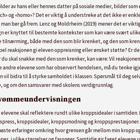
ilder av hans eller hennes datter på sosiale medier, bilder som 
ch» og «homo»? Det er viktig å understreke at det ikke er enkle 
n man bør gå frem. Lenz og Moldrheim (2019) mener det er viktig 
 er knyttet til bestemte kontekster som kan være svært ulike. 
de tilnærming, både med den som blir krenket, og den som kren
mpel reaksjonen gi eleven oppreisning eller ønsket støtte? Er det
 du skal snakke med den som krenker, kan være: Vil reaksjonen bi
 de andre elevene som har observert hendelsen, må du tenke igje
vil bidra til å styrke samholdet i klassen. Spørsmål til deg se
ne, og om den samsvarer med skolens verdigrunnlag.
svømmeundervisningen
evene skal reflektere rundt ulike kroppsidealer i samtiden. H
press, kroppsidealer, kroppsmodning og kroppsprestasjoner. 
høste erfaringer omkring hvor grensen går mellom min kropp og
er, i ulike størrelser og fasonger. Samtidig gir faget elevene 