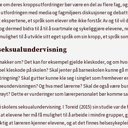
om deres kroppsutfordringer bør være en del av flere fag, og e
v utfordringen med media og fagmiljøers diskusjoner og debatt
ekspertene, et språk som elever ofte ikke forstår. Av og til vil
og dermed bidra til å til å svartmale og sykeliggjøre elevene, 
ulighet til å utvikle sitt eget språk om sin kropp, et språk som
seksualundervisning
 snakker om? Det kan for eksempel gjelde kleskoder, og om hvor
abel kleskode på skolen? Skal jenter på barneskolen kunne gå
utringning? Skal gutter kunne kle seg i singlet som fremhever
mmeundervisningen? Og hva med lærerne? Skal de også være bund
 drøyt? Dette er vurderinger som lærerpersonalet bør komme 
i skolens seksualundervisning. I Toreid (2015) sin studie var d
t elevene her må få mulighet til å arbeide i mindre grupper, g
viktig at læreren kjenner elevene, og at det finnes helsesykepl