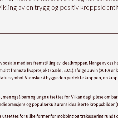
vikling av en trygg og positiv kroppsidentit
s av sosiale mediers fremstilling av idealkroppen. Mange av oss
tt fremste livsprosjekt (Sæle, 2021). Ifølge Juvin (2010) er k
atussymbol. Vi ønsker å bygge den perfekte kroppen, en krop
 men også barn og unge utsettes for. Vi kan daglig lese om ba
iebransjens og populærkulturens idealiserte kroppsbilder (M
ge utsettes for ulike former for mobbing og trakassering rundt