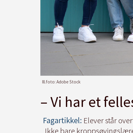
Ill.foto: Adobe Stock
– Vi har et fel
Fagartikkel:
Elever står over
Ikke bare kroppsøvingslærern