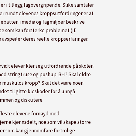
r i tillegg fagovergripende. Slike samtaler
er rundt elevenes kroppsutfordringer er at
 debatten i media og fagmiljøer beskrive
noe som kan forsterke problemet (jf.
 avspeiler deres reelle kroppserfaringer.
vidt elever kler seg utfordrende på skolen.
 med stringtruse og pushup-BH? Skal eldre
 en muskuløs kropp? Skal det være noen
et til gitte kleskoder for å unngå
sammen og diskutere.
e fleste elevene fornøyd med
jerne kjønnsdelt, noe som vil skape større
eier som kan gjennomføre fortrolige