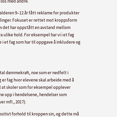
r oss med andre.
i alderen 9–12 år fått reklame for produkter
ndlinger. Fokuset er rettet mot kroppsform
om det har oppstått en avstand mellom
like hold. For eksempel har vi i et fag
i et fag som har til oppgave å inkludere og
ital dømmekraft, noe som er nedfelt i
er fag hvor elevene skal arbeide med å
til at skoler som for eksempel opplever
dne opp i hendelsene, hendelser som
r mfl., 2017).
sitivt forhold til kroppen sin, og dette må