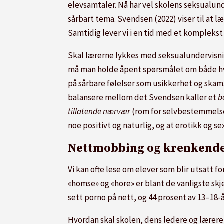
elevsamtaler. Nå har vel skolens seksualunde
sårbart tema. Svendsen (2022) viser til at l
Samtidig lever vi i en tid med et kompleks
Skal lærerne lykkes med seksualundervisni
må man holde åpent spørsmålet om både hve
på sårbare følelser som usikkerhet og skam. V
balansere mellom det Svendsen kaller et
b
tillatende nærvær
(rom for selvbestemmelse).
noe positivt og naturlig, og at erotikk og s
Nettmobbing og krenkende
Vi kan ofte lese om elever som blir utsatt 
«homse» og «hore» er blant de vanligste skj
sett porno på nett, og 44 prosent av 13–18-å
Hvordan skal skolen, dens ledere og lærere t