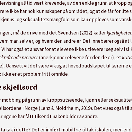
rvisning alltid vært krevende, av den enkle grunn at kropp og s
ærere ikke har nok kunnskaper på området, og at de får for lite 
t kjønns- og seksualitetsmangfold som kan oppleves som vanskel
ngen, må de drive med det Svendsen (2022) kaller
kjærlighete
m man selv er, og hvem den andre er. Det innebærer også at læ
i har også et ansvar for at elevene ikke utleverer seg selv i sli
ekreftende nærvær
(anerkjenner elevene for den de er), et
krit
 Uansett vil det være viktig at hovedbudskapet til lærerne er 
ex ikke er et problemfritt område.
 skjellsord
for mobbing på grunn av kroppsutseende, kjønn eller seksualitet
ellsordene i Norge (Lenz & Moldrheim, 2019). Det vises også til 
ringene har fått tilsendt nakenbilder av andre.
a tak i dette? Det er innført mobilfrie tiltak i skolen, men er d