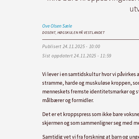
ut
Ove Olsen
Sæle
DOSENT, HØGSKULEN PÅ VESTLANDET
Publisert
24.11.2025 - 10:00
Sist oppdatert
24.11.2025 - 11:59
Vi lever i en samtidskultur hvor vi påvirke
stramme, harde og muskuløse kroppen, som si
menneskets fremste identitetsmarkør og st
målbærer og formidler.
Det er et kroppspress som ikke bare voksne,
skjermen og som sammenligner seg med med
Samtidig vet vi fra forskning at barn og un