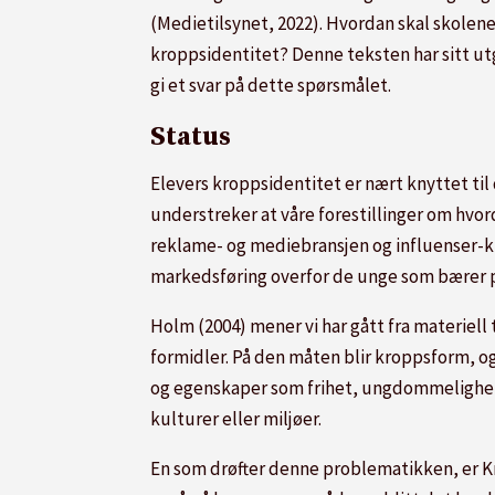
(Medietilsynet, 2022). Hvordan skal skolene 
kroppsidentitet? Denne teksten har sitt u
gi et svar på dette spørsmålet.
Status
Elevers kroppsidentitet er nært knyttet til
understreker at våre forestillinger om hvord
reklame- og mediebransjen og influenser-ku
markedsføring overfor de unge som bærer p
Holm (2004) mener vi har gått fra materiel
formidler. På den måten blir kroppsform, og
og egenskaper som frihet, ungdommelighet og
kulturer eller miljøer.
En som drøfter denne problematikken, er K