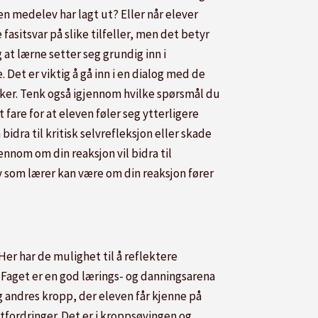
en medelev har lagt ut? Eller når elever
fasitsvar på slike tilfeller, men det betyr
at lærne setter seg grundig inn i
Det er viktig å gå inn i en dialog med de
ker. Tenk også igjennom hvilke spørsmål du
 fare for at eleven føler seg ytterligere
dra til kritisk selvrefleksjon eller skade
nnom om din reaksjon vil bidra til
lv som lærer kan være om din reaksjon fører
er har de mulighet til å reflektere
Faget er en god lærings- og danningsarena
 andres kropp, der eleven får kjenne på
utfordringer. Det er i kroppsøvingen og