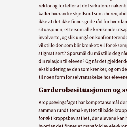
rektor og forteller at det sirkulerer nakenb
kaller hverandre skjellsord som «hore», «bit
ikke at det ikke finnes gode råd for hvorda
situasjonen, ettersom alle krenkende utsagn
involverte, og slik unngå en konfronteren
vil stille den som blir krenket: Vil for ekse
stigmatisert? Spørsmål du må stille deg når
din relasjon til eleven? Og når det gjelder
ekskludering av den som krenker, og om den 
til noen form for selvransakelse hos eleve
Garderobesituasjonen og 
Kroppsøvingsfaget har kompetansemål der el
sammen rundt tema knyttet til både kropps
for økt kroppsbevissthet, der elevene kan 
hvordan det finnes et mangfold av elevkropp