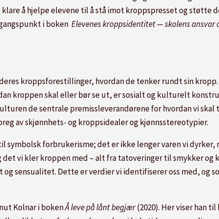
klare å hjelpe elevene til å stå imot kroppspresset og støtte de
tgangspunkt i boken
Elevenes kroppsidentitet — skolens ansvar
 deres kroppsforestillinger, hvordan de tenker rundt sin kropp
an kroppen skal eller bør se ut, er sosialt og kulturelt konstru
lturen de sentrale premissleverandørene for hvordan vi skal te
reg av skjønnhets- og kroppsidealer og kjønnsstereotypier.
l til symbolsk forbrukerisme; det er ikke lenger varen vi dyrk
 det vi kler kroppen med – alt fra tatoveringer til smykker og
 sensualitet. Dette er verdier vi identifiserer oss med, og som
nut Kolnar i boken
Å leve på lånt begjær
(2020). Her viser han t