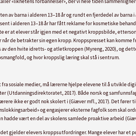
aller «likhetens forbannelser», der vi hele tiden sammenligne
ten av barna i alderen 13–18 år og rundt en fjerdedel av barna 
prosent i alderen 13–18 år har fått reklame for kosmetiske beha
 er at elever står igjen med et negativt kroppsbilde, etters
r de betrakter sin egen kropp. Kroppspresset kan komme fra u
 den hvite idretts- og atletkroppen (Myreng, 2020), og dette 
psmangfold, og hvor kroppslig læring skal stå i sentrum.
 fra sosiale medier, må lærerne hjelpe elevene til å utvikle dig
r (Utdanningsdirektoratet, 2017). Både norsk og samfunnsfag 
lærere ikke er godt nok skolert i (Giæver mfl., 2017). Det fører 
slokkingsarbeid» og engasjerer eksterne fagfolk som skal or
 hadde vært en del av skolens samlede proaktive arbeid (Giæve
 det gjelder elevers kroppsutfordringer. Mange elever har et po