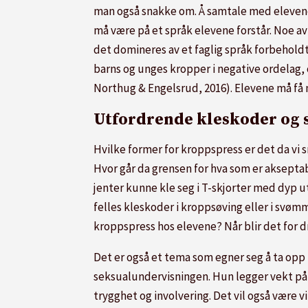
man også snakke om. Å samtale med elevene 
må være på et språk elevene forstår. Noe a
det domineres av et faglig språk forbeholdt 
barns og unges kropper i negative ordelag, 
Northug & Engelsrud, 2016). Elevene må få m
Utfordrende kleskoder og 
Hvilke former for kroppspress er det da vi
Hvor går da grensen for hva som er aksept
jenter kunne kle seg i T-skjorter med dyp 
felles kleskoder i kroppsøving eller i svø
kroppspress hos elevene? Når blir det for
Det er også et tema som egner seg å ta opp 
seksualundervisningen. Hun legger vekt på a
trygghet og involvering. Det vil også være 