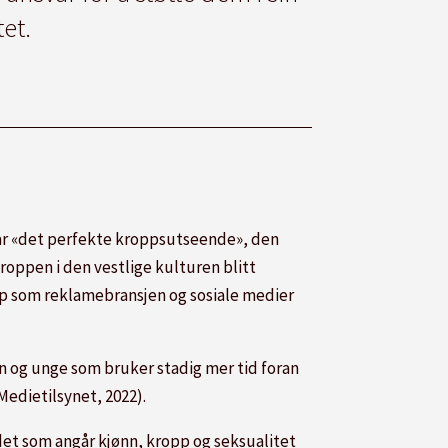
et.
 har «det perfekte kroppsutseende», den
roppen i den vestlige kulturen blitt
p som reklamebransjen og sosiale medier
rn og unge som bruker stadig mer tid foran
edietilsynet, 2022).
 det som angår kjønn, kropp og seksualitet