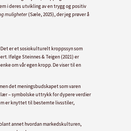
m i deres utvikling av en trygg og positiv
 og muligheter
(Sæle, 2025), der jeg prøver å
. Det er et sosiokulturelt kroppssyn som
ert. Ifølge Steinnes & Teigen (2021) er
nke om vår egen kropp. De viser til en
er, men det meningsbudskapet som varen
 klær – symbolske uttrykk for dypere verdier
 er knyttet til bestemte livsstiler,
il blant annet hvordan markedskulturen,