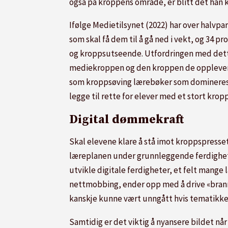
også på kroppens område, er blitt det han k
Ifølge Medietilsynet (2022) har over halvpar
som skal få dem til å gå ned i vekt, og 34 
og kroppsutseende. Utfordringen med dette
mediekroppen og den kroppen de opplever nå
som kroppsøving lærebøker som domineres av
legge til rette for elever med et stort krop
Digital dømmekraft
Skal elevene klare å stå imot kroppspresset
læreplanen under grunnleggende ferdighete
utvikle digitale ferdigheter, et felt mange 
nettmobbing, ender opp med å drive «brann
kanskje kunne vært unngått hvis tematikken
Samtidig er det viktig å nyansere bildet når