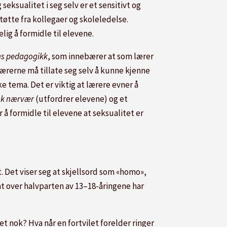
eksualitet i seg selv er et sensitivt og
støtte fra kollegaer og skoleledelse.
ig å formidle til elevene.
ns pedagogikk
, som innebærer at som lærer
rerne må tillate seg selv å kunne kjenne
ke tema. Det er viktig at lærere evner å
isk nærvær
(utfordrer elevene) og et
å formidle til elevene at seksualitet er
. Det viser seg at skjellsord som «homo»,
at over halvparten av 13–18-åringene har
et nok? Hva når en fortvilet forelder ringer